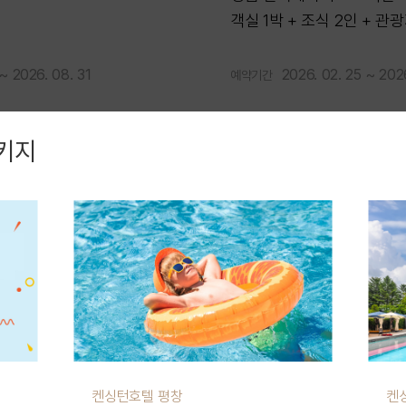
객실 1박 + 조식 2인 + 관
~ 2026. 08. 31
2026. 02. 25 ~ 2026
예약기간
키지
켄싱턴호텔 평창
켄