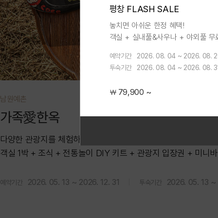
평창 FLASH SALE
놓치면 아쉬운 한정 혜택!
객실 + 실내풀&사우나 + 야외풀 무
업그레이드 + 주중 레이트 체크아웃
예약기간
2026. 08. 04 ~ 2026. 08. 
12시
투숙기간
2026. 08. 04 ~ 2026. 08. 3
79,900 ~
￦
남원예촌
가족愛한옥
다양한 관광지를 체험하며 기품있는 문화예술관광 도시 남원의 
객실 1박 + 조식 + 전통놀이 DIY 키트 + 관광지 입장권 + 미니바
2026. 05. 13 ~ 2026. 12. 31
2026. 05. 13 ~ 
예약기간
투숙기간