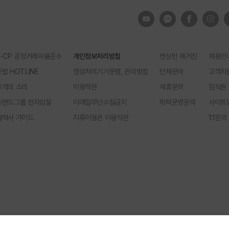
E-CP 공정거래자율준수
개인정보처리방침
켄싱턴 매거진
채용안
준법 HOTLINE
영상처리기기운영, 관리방침
단체문의
고객지
고객의 소리
이용약관
제휴문의
임직원
이랜드그룹 전자입찰
이메일무단수집금지
위탁운영문의
사이트
협력사 가이드
지류이용권 이용약관
1:1문의