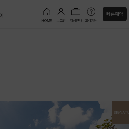
빠른예약
어
HOME
로그인
지점안내
고객지원
처
켄싱턴 캐시
강원권
그랜드 켄싱턴 설악비치
켄싱턴호텔 평창
오대산
글램핑
정원
켄싱턴리조트 설악밸리
설악산
정원
PET
켄싱턴리조트 설악비치
해변
정원
켄싱턴호텔 설악
설악산
웨딩
제주권
켄싱턴리조트 제주한림
뮤지엄
오션뷰
켄싱턴리조트 서귀포
정원
오션뷰
수영장
SIGNAT
켄싱턴리조트 제주중문
정원
오션뷰