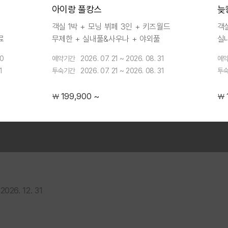
아이랑 풀캉스
늦
객실 1박 + 모닝 뷔페 3인 + 키즈월드
객실
료
무제한 + 실내풀&사우나 + 야외풀
실내
무료 업그레이드 + 바우처 3만원 +
투
20
예약기간
2026. 07. 21 ~ 2026. 08. 31
예
동물 먹이주기
주
1
투숙기간
2026. 07. 21 ~ 2026. 08. 31
투
12
199,900 ~
￦
￦
매력을 즐겨보세요.
2026. 12. 31