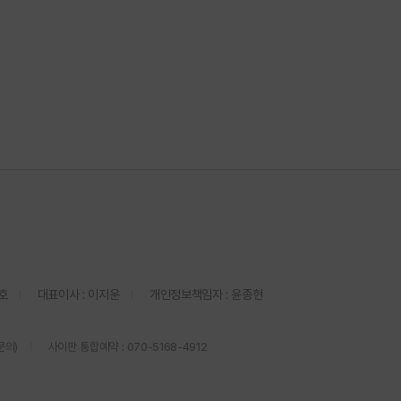
호
대표이사 : 이지운
개인정보책임자 : 윤종현
문의)
사이판 통합예약 : 070-5168-4912