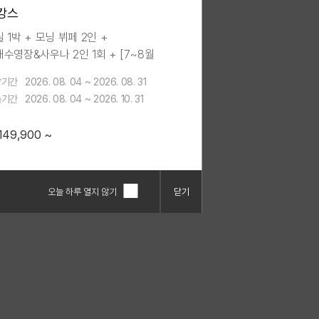
캉스
 1박 + 모닝 뷔페 2인 +
수영장&사우나 2인 1회 + [7~8월
숙 혜택] 야외풀 무료 업그레이드 +
약기간
2026. 08. 04 ~ 2026. 08. 31
중(월~목) 투숙 시 레이트 체크아웃
숙기간
2026. 08. 04 ~ 2026. 10. 31
시
149,900 ~
오늘 하루 열지 않기
닫기