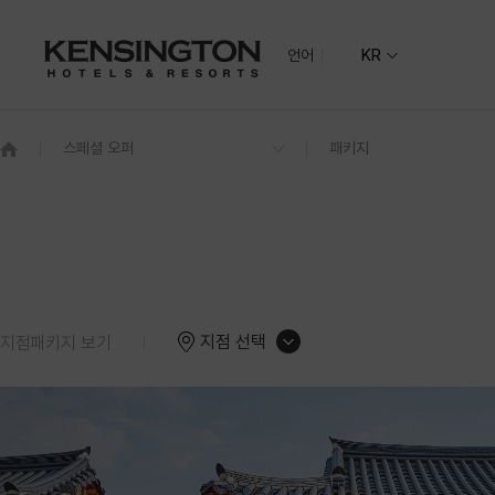
언어
KR
지역별
지도
그랜드 켄싱턴 회원권
기획전
켄싱턴 리조트 
NEW
그랜드 켄싱턴
수도권
그랜드 켄싱턴 설악비치
켄싱턴호텔 여
켄싱턴리조트 
지점 선택
지점패키지 보기
글로벌
전라권
켄싱턴호텔 사이판
켄싱턴리조트 
PIC 사이판
남원예촌
한옥
코럴 오션 리조트 사이판