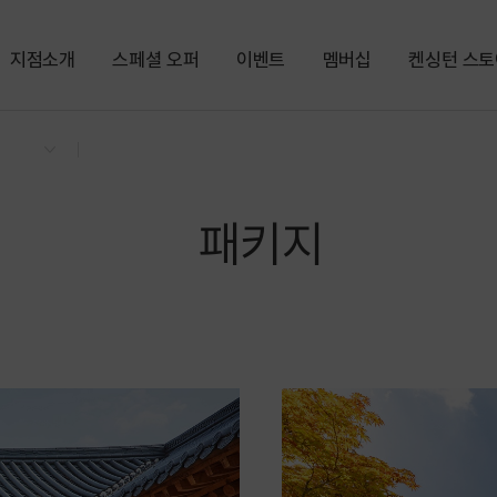
지점소개
스페셜 오퍼
이벤트
멤버십
켄싱턴 스토
회원권
패키지
켄싱턴 리워즈
켄싱턴 바우
NEW
경상권/부산/경주
의도
켄트호텔 광안리 by 켄싱턴
한강뷰
공원
오션뷰
해변
가평
글로리콘도 해운대
ITX
수영장
패키지
켄싱턴리조트 경주
역사
글램핑
켄싱턴리조트 지리산하동
SPA
사우나
충청권
지리산남원
켄싱턴리조트 충주
KTX
PET
글로리콘도 도고