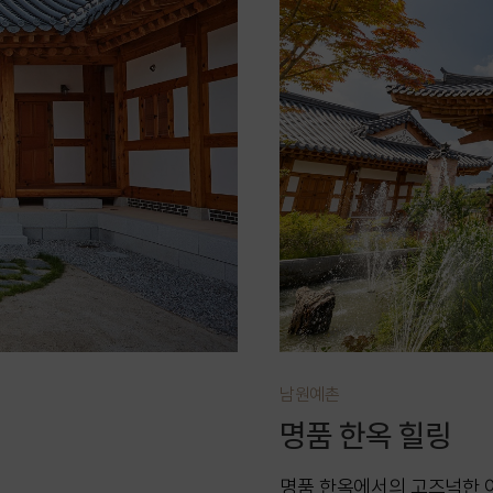
남원예촌
명품 한옥 힐링
명품 한옥에서의 고즈넉한 