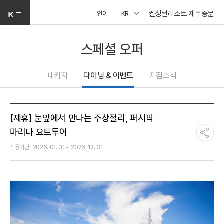
켄싱턴리조트 제주중문
언어
KR
스페셜 오퍼
패키지
다이닝 & 이벤트
지점소식
[제휴] 눈앞에서 만나는 주상절리, 퍼시픽
마리나 요트투어
적용기간
2026. 01. 01 ~ 2026. 12. 31