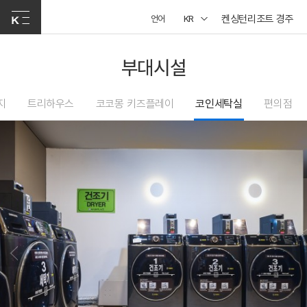
켄싱턴리조트 경주
언어
KR
부대시설
지
트리하우스
코코몽 키즈플레이
코인세탁실
편의점