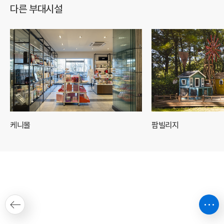
다른 부대시설
케니몰
팜빌리지