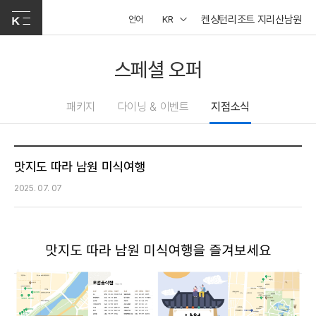
켄싱턴리조트 지리산남원
언어
KR
스페셜 오퍼
패키지
다이닝 & 이벤트
지점소식
맛지도 따라 남원 미식여행
2025. 07. 07