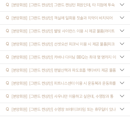
Q
[분양회원]
[그랜드 켄싱턴] 그랜드 켄싱턴 회원인데, 타 지점에 투숙
하면서 피트니스센터만 이용할 수 있나요?
Q
[분양회원]
[그랜드 켄싱턴] 객실에 일회용 칫솔과 치약이 비치되어
있나요? 없다면 구매할 수 있나요?
Q
[분양회원]
[그랜드 켄싱턴] 별빛 사이런스 이용 시 제공 물품(라이트
F&B, 저조도 랜턴, 블랭킷)은 어디에서 받을 수 있나요?
Q
[분양회원]
[그랜드 켄싱턴] 선셋오션 피크닉 이용 시 제공 물품(피크
닉 키트, 스낵, 음료)은 어디에서 받을 수 있나요?
Q
[분양회원]
[그랜드 켄싱턴] 카바나 다이닝 BBQ는 최대 몇 명까지 이
용할 수 있나요?
Q
[분양회원]
[그랜드 켄싱턴] 맨발산책과 파도호흡 액티비티 제공 물품
(타월, 생수, 맨발걷기 가이드)은 어디에서 받을 수 있나요?
Q
[분양회원]
[그랜드 켄싱턴] 피트니스센터 이용 시 운동복과 운동화를
대여할 수 있나요?
Q
[분양회원]
[그랜드 켄싱턴] 사우나만 이용하고 싶은데, 수영장과 통
합권으로만 구매해야 하나요?
Q
[분양회원]
[그랜드 켄싱턴] 수영장 브레이크타임 또는 휴무일이 있나
요?