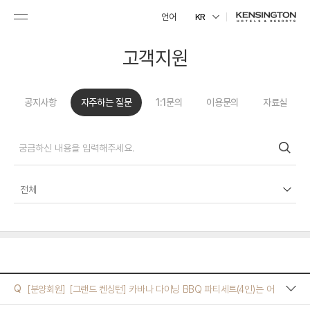
언어
KR
고객지원
공지사항
자주하는 질문
1:1문의
이용문의
자료실
전체
예약
Q
[분양회원]
[그랜드 켄싱턴] 카바나 다이닝 BBQ 파티세트(4인)는 어
분양회원
떻게 구성되어 있나요? 1인 추가 요금은 얼마인가요?