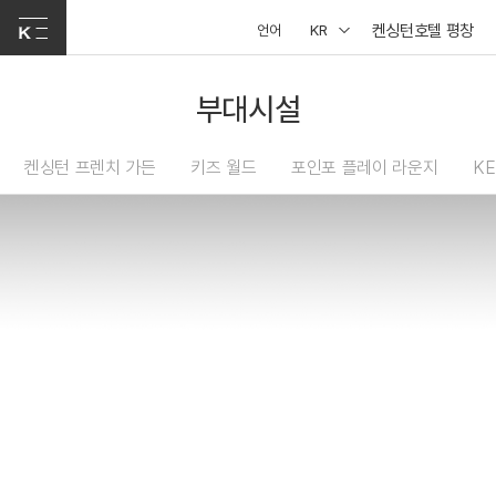
켄싱턴호텔 평창
언어
KR
부대시설
켄싱턴 프렌치 가든
키즈 월드
포인포 플레이 라운지
KE