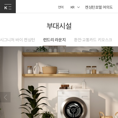
켄싱턴호텔 여의도
언어
KR
부대시설
시그니처 바이 켄싱턴
런드리 라운지
환전·교통카드 키오스크