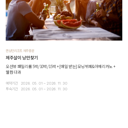
켄싱턴리조트 제주중문
제주살이 낭만찾기
오션뷰 패밀리룸 5박/10박/15박 + [매일 받는] 모닝뷔페&아메리카노 +
웰컴 다과
예약기간
2026. 05. 01 ~ 2026. 11. 30
투숙기간
2026. 05. 01 ~ 2026. 11. 30