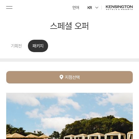
언어
KR
스페셜 오퍼
기획전
패키지
지점선택