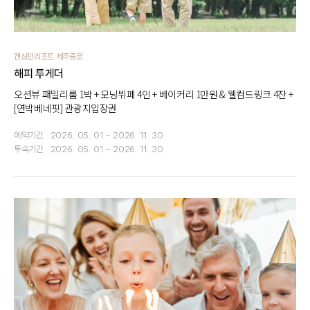
켄싱턴리조트 제주중문
해피 투게더
오션뷰 패밀리룸 1박 + 모닝뷔페 4인 + 베이커리 1만원 & 웰컴드링크 4잔 +
[연박베네핏] 관광지입장권
예약기간
2026. 05. 01 ~ 2026. 11. 30
투숙기간
2026. 05. 01 ~ 2026. 11. 30