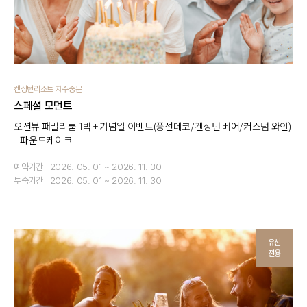
켄싱턴리조트 제주중문
스페셜 모먼트
오션뷰 패밀리룸 1박 + 기념일 이벤트(풍선데코/켄싱턴 베어/커스텀 와인)
+ 파운드케이크
예약기간
2026. 05. 01 ~ 2026. 11. 30
투숙기간
2026. 05. 01 ~ 2026. 11. 30
유선
전용