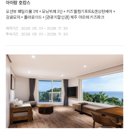
아이랑 호캉스
오션뷰 패밀리룸 1박 + 모닝뷔페 3인 + 키즈웰컴기프트&켄싱턴베어 +
감귤모자 + 폴라로이드 + [관광지할인권] 제주 아르떼 키즈파크
예약기간
2026. 05. 01 ~ 2026. 11. 30
투숙기간
2026. 05. 01 ~ 2026. 11. 30