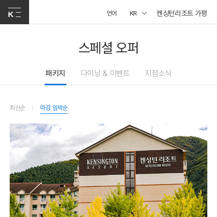
켄싱턴리조트 가평
언어
KR
스페셜 오퍼
패키지
다이닝 & 이벤트
지점소식
최신순
마감 임박순