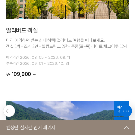
얼리버드 객실
미리 예약하면 받는 최대 혜택! 얼리버드 여행을 떠나보세요.
객실 1박 + 조식 2인 + 웰컴드링크 2잔 + 주중(일~목) 레이트 체크아웃 12시
예약기간
2026. 08. 05 ~ 2026. 08. 11
투숙기간
2026. 09. 01 ~ 2026. 10. 31
109,900 ~
￦
베스트
셀러
한정수량
켄싱턴 실시간 인기 패키지
상품