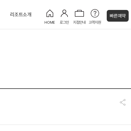
티
리조트소개
빠른예약
HOME
로그인
지점안내
고객지원
켄싱턴 캐시
로얄스위트 펫 베른
몽트뢰 디너뷔페
신선호 & 위시트리
숲속 트리하우스
NEW
PET
나
인룸다이닝 (룸서비스)
화암사 트레킹 코스
느린 우체통
NEW