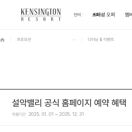
스페셜 오퍼
멤
언어
KR
OVERVIEW
그랜드 켄싱턴 회원권
OVERVIEW
OVERVIEW
OVERVIEW
OVERVIEW
OVERVIEW
패키지
프리미어 로잔
모닝뷔페
미팅룸
KENNY-SHOP
몽트뢰 숲속열차
몽트뢰 가든 BBQ
치유의 숲
우드공예체험
로얄스위트 바젤
프라이빗 펫 파크
보드게임 대여
설악밸리 공식 홈페이지 예약 혜택
2025. 01. 01 ~ 2025. 12. 31
적용기간