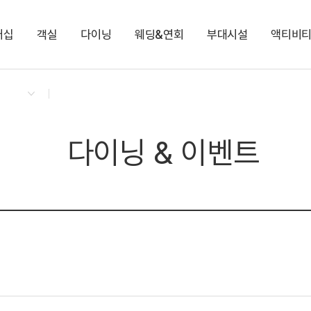
버십
객실
다이닝
웨딩&연회
부대시설
액티비
켄싱턴 리워즈
켄싱턴 바우처
NEW
다이닝 & 이벤트
로얄스위트 베른
모닝 도시락 (룸서비스)
편의점
셰프의 가든
지점소식
로얄스위트 키즈 베른
런치 단품
양&사슴 목장
키즈 풀장
몽트뢰 다이닝
힐링 해먹숲
딸기 따기 체험
몽트뢰 카페
포레스트 밸리
척산온천휴양촌 사우
노블리안 루체른
노블리안 펫 루체른
다이닝 & 이벤트
펫 데이케어 서비스
눈 오는 날 서비스
전기차 충전소
비 오는 날 서비스