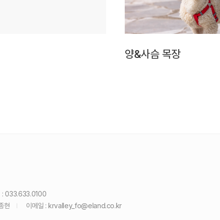
양&사슴 목장
: 033.633.0100
윤종현
이메일 :
krvalley_fo@eland.co.kr