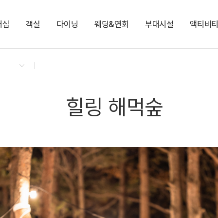
버십
객실
다이닝
웨딩&연회
부대시설
액티비
켄싱턴 리워즈
켄싱턴 바우처
NEW
다이닝 & 이벤트
로얄스위트 베른
모닝 도시락 (룸서비스)
편의점
셰프의 가든
지점소식
로얄스위트 키즈 베른
런치 단품
양&사슴 목장
키즈 풀장
몽트뢰 다이닝
힐링 해먹숲
딸기 따기 체험
몽트뢰 카페
포레스트 밸리
척산온천휴양촌 사우
노블리안 루체른
노블리안 펫 루체른
힐링 해먹숲
펫 데이케어 서비스
눈 오는 날 서비스
전기차 충전소
비 오는 날 서비스