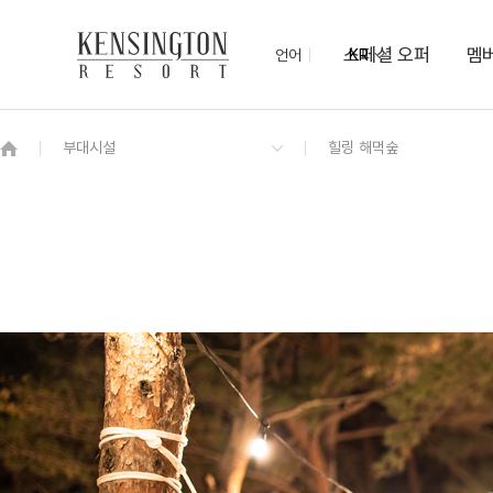
스페셜 오퍼
멤
언어
KR
OVERVIEW
그랜드 켄싱턴 회원권
OVERVIEW
OVERVIEW
OVERVIEW
OVERVIEW
OVERVIEW
패키지
프리미어 로잔
모닝뷔페
미팅룸
KENNY-SHOP
몽트뢰 숲속열차
몽트뢰 가든 BBQ
치유의 숲
우드공예체험
로얄스위트 바젤
프라이빗 펫 파크
보드게임 대여