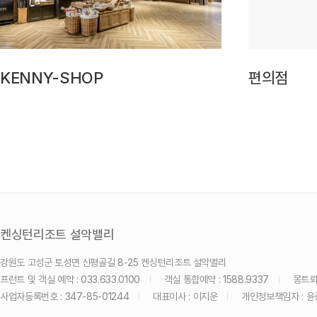
KENNY-SHOP
편의점
켄싱턴리조트 설악밸리
강원도 고성군 토성면 신평골길 8-25 켄싱턴리조트 설악밸리
프런트 및 객실 예약 : 033.633.0100
객실 통합예약 : 1588.9337
몽트뢰 
사업자등록번호 : 347-85-01244
대표이사 : 이지운
개인정보책임자 : 