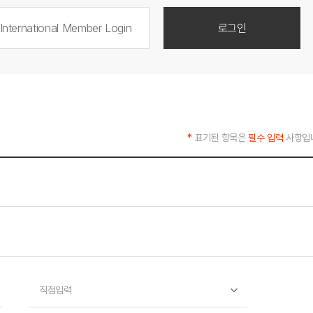
International Member Login
로그인
*
표기된 항목은
필수 입력
사항입
직접입력