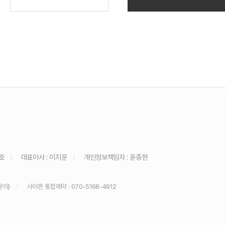
호
대표이사 : 이지운
개인정보책임자 : 윤종현
문의)
사이판 통합예약 : 070-5168-4912