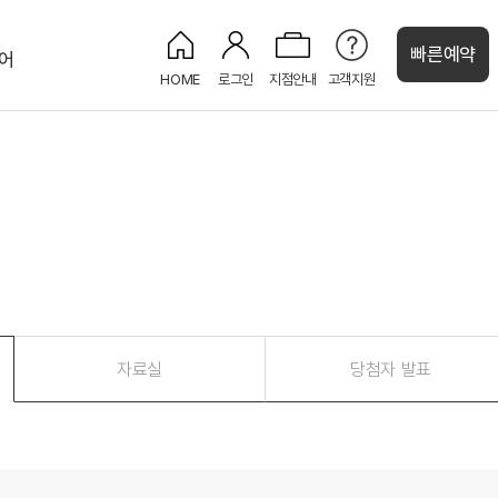
빠른예약
어
HOME
로그인
지점안내
고객지원
처
켄싱턴 캐시
강원권
그랜드 켄싱턴 설악비치
켄싱턴호텔 평창
오대산
글램핑
정원
켄싱턴리조트 설악밸리
설악산
정원
PET
켄싱턴리조트 설악비치
해변
정원
켄싱턴호텔 설악
설악산
웨딩
제주권
자료실
당첨자 발표
켄싱턴리조트 제주한림
뮤지엄
오션뷰
켄싱턴리조트 서귀포
정원
오션뷰
수영장
켄싱턴리조트 제주중문
정원
오션뷰