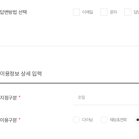
답변방법 선택
이메일
문자
답
이용정보 상세 입력
*
지점구분
호텔
*
이용구분
다이닝
웨딩&연회