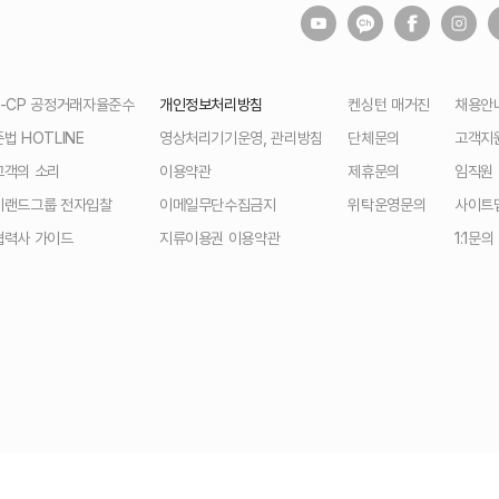
E-CP 공정거래자율준수
개인정보처리방침
켄싱턴 매거진
채용안
준법 HOTLINE
영상처리기기운영, 관리방침
단체문의
고객지
고객의 소리
이용약관
제휴문의
임직원
이랜드그룹 전자입찰
이메일무단수집금지
위탁운영문의
사이트
협력사 가이드
지류이용권 이용약관
1:1문의