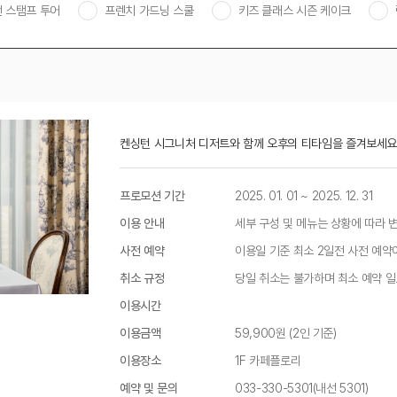
 스탬프 투어
프렌치 가드닝 스쿨
키즈 클래스 시즌 케이크
켄싱턴 시그니처 디저트와 함께 오후의 티타임을 즐겨보세요
프로모션 기간
2025. 01. 01 ~ 2025. 12. 31
이용 안내
세부 구성 및 메뉴는 상황에 따라 변
사전 예약
이용일 기준 최소 2일전 사전 예약
취소 규정
당일 취소는 불가하며 최소 예약 일
이용시간
이용금액
59,900원 (2인 기준)
이용장소
1F 카페플로리
예약 및 문의
033-330-5301(내선 5301)