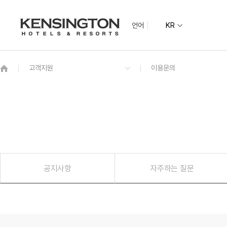
언어
KR
지역별
지도
그랜드 켄싱턴 회원권
기획전
켄싱턴 리조트 
NEW
그랜드 켄싱턴
수도권
그랜드 켄싱턴 설악비치
켄싱턴호텔 여
켄싱턴리조트 
글로벌
전라권
공지사항
자주하는 질문
켄싱턴호텔 사이판
켄싱턴리조트 
PIC 사이판
남원예촌
한옥
코럴 오션 리조트 사이판