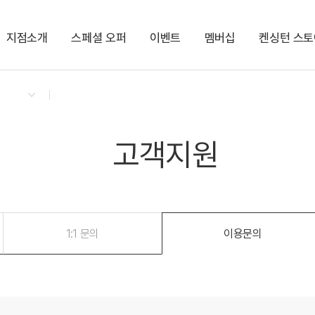
지점소개
스페셜 오퍼
이벤트
멤버십
켄싱턴 스토
회원권
패키지
켄싱턴 리워즈
켄싱턴 바우
NEW
경상권/부산/경주
의도
켄트호텔 광안리 by 켄싱턴
한강뷰
공원
오션뷰
해변
가평
글로리콘도 해운대
ITX
수영장
고객지원
켄싱턴리조트 경주
역사
글램핑
켄싱턴리조트 지리산하동
SPA
사우나
충청권
1:1 문의
이용문의
지리산남원
켄싱턴리조트 충주
KTX
PET
글로리콘도 도고