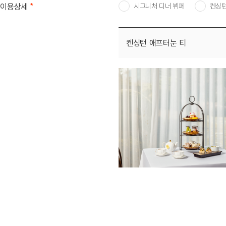
*
이용상세
시그니처 디너 뷔페
켄싱턴
켄싱턴 애프터눈 티