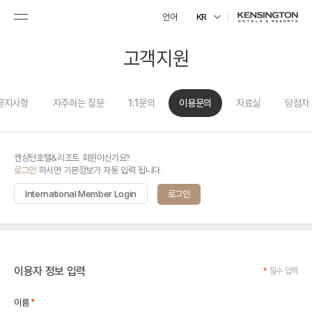
언어
KR
고객지원
공지사항
자주하는 질문
1:1문의
이용문의
자료실
당첨자
켄싱턴호텔&리조트 회원이신가요?
로그인
하시면 기본정보가 자동 입력 됩니다.
International Member Login
로그인
이용자 정보 입력
*
필수 입력
*
이름