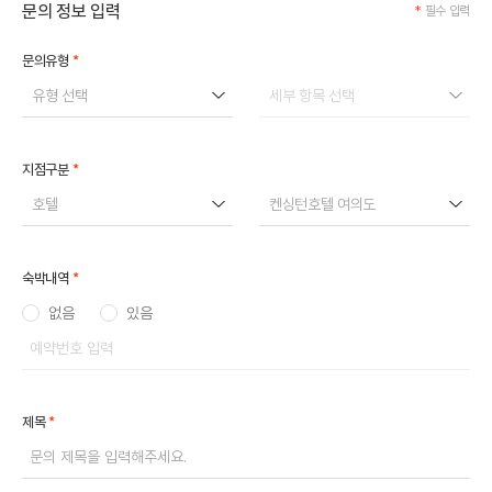
문의 정보 입력
*
필수 입력
*
문의유형
유형 선택
세부 항목 선택
*
지점구분
호텔
켄싱턴호텔 여의도
*
숙박내역
없음
있음
*
제목