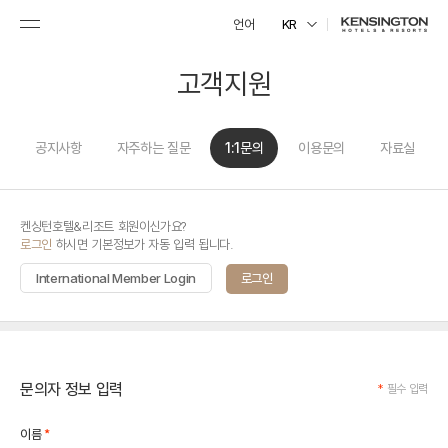
언어
KR
고객지원
공지사항
자주하는 질문
1:1문의
이용문의
자료실
켄싱턴호텔&리조트 회원이신가요?
로그인
하시면 기본정보가 자동 입력 됩니다.
International Member Login
로그인
문의자 정보 입력
*
필수 입력
*
이름