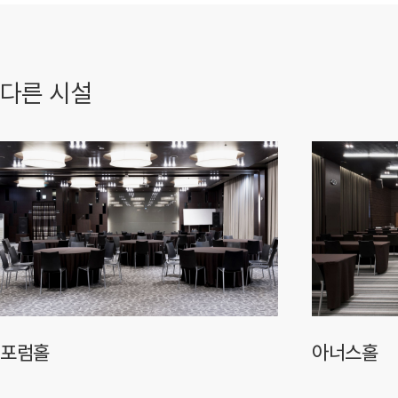
다른 시설
포럼홀
아너스홀