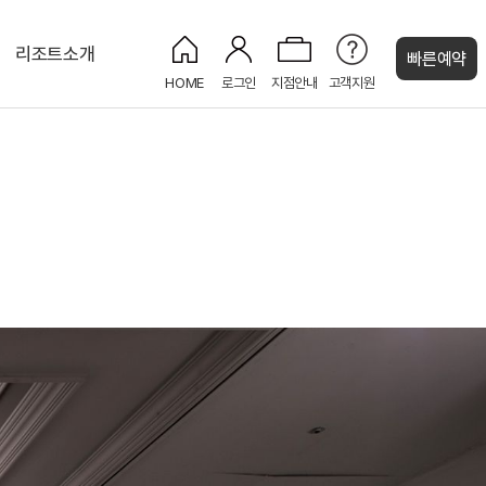
리조트소개
빠른예약
HOME
로그인
지점안내
고객지원
켄싱턴 캐시
켄싱턴 프리미어 펫
그랜드홀
켄싱턴 펫 파크
PET
NEW
PET
NEW
켄싱턴 프리미어
NEW
NEW
프리미어