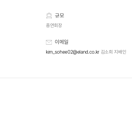
규모
중연회장
이메일
kim_sohee02@eland.co.kr
김소희 지배인