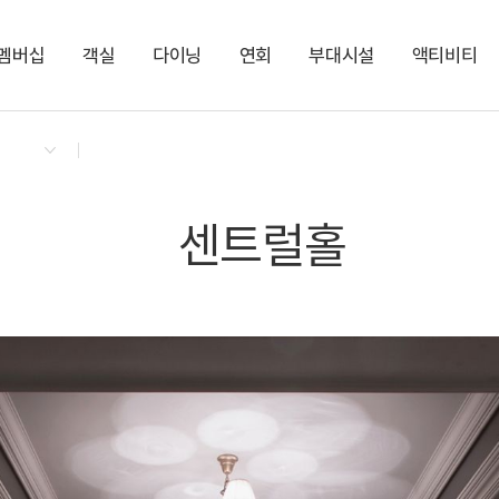
멤버십
객실
다이닝
연회
부대시설
액티비티
켄싱턴 리워즈
켄싱턴 바우처
NEW
다이닝 & 이벤트
프라이빗 프리미어 펫
더 클라우드
아너스홀
실내 펫 파크
펫 프랜들리 케어 서비스
지점소식
켄싱턴 로얄스위트 펫
카페 더 모닝
센트럴홀
KENNY SHOP
PET
라이브러리 1
편의점
펫워시&드라이존
켄싱턴 스튜디오 펫
켄싱턴 로얄스위트
PET
NEW
센트럴홀
켄싱턴 스튜디오
로얄스위트
NEW
스튜디오