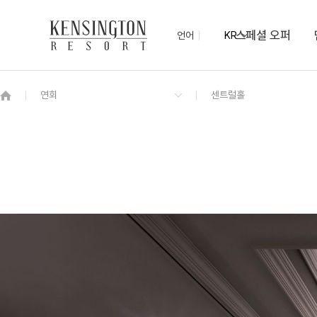
스페셜 오퍼
언어
KR
OVERVIEW
그랜드 켄싱턴 회원권
OVERVIEW
OVERVIEW
OVERVIEW
OVERVIEW
OVERVIEW
패키지
프라이빗 로얄스위트 펫
포레스트 감성 BBQ존
포럼홀
(펫)멍 물놀이장
켄싱턴 불멍
PET
프리모
숲 속, 산책로
켄싱턴 디럭스 펫
PET
NEW
켄싱턴 디럭스
NEW
디럭스