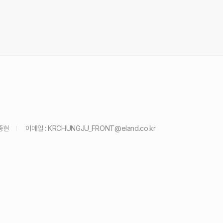
종현
이메일 :
KRCHUNGJU_FRONT@eland.co.kr