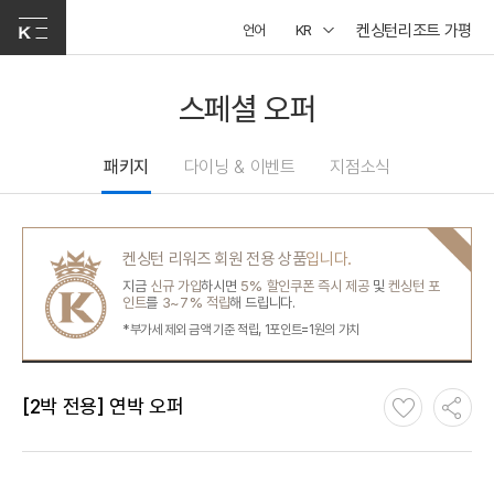
켄싱턴리조트 가평
언어
KR
스페셜 오퍼
패키지
다이닝 & 이벤트
지점소식
켄싱턴 리워즈 회원 전용 상품
입니다.
지금
신규 가입
하시면
5% 할인쿠폰 즉시 제공
및
켄싱턴 포
인트
를
3~7% 적립
해 드립니다.
*부가세 제외 금액 기준 적립, 1포인트=1원의 가치
[2박 전용] 연박 오퍼