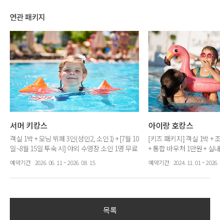
연관 패키지
서머 키캉스
아이랑 호캉스
객실 1박 + 모닝 뷔페 3인(성인2, 소인1) + [7월 10
[키즈 패키지] 객실 1박 + 
일~8월 15일 투숙 시] 야외 수영장 소인 1명 무료
+ 통합 바우처 1만원 + 실
제공 + 통합 바우처 1만원 + 가평 서머 컨텐츠
권 + 공홈혜택
예약기간
2026. 06. 11 ~ 2026. 08. 15
예약기간
2024. 11. 01 ~ 2026. 
목록