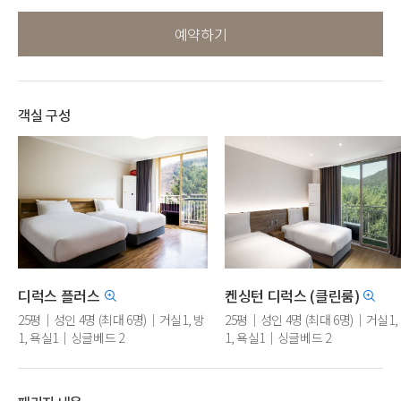
예약하기
객실 구성
디럭스 플러스
켄싱턴 디럭스 (클린룸)
25평｜성인 4명 (최대 6명)｜거실1, 방
25평｜성인 4명 (최대 6명)｜거실1,
1, 욕실1｜싱글베드 2
1, 욕실1｜싱글베드 2