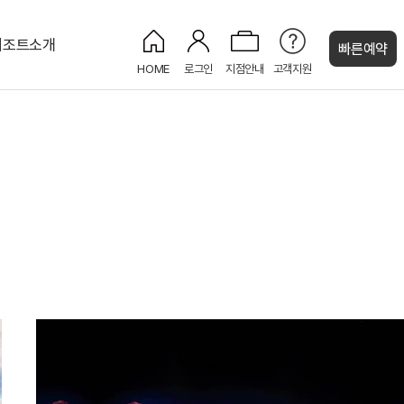
리조트소개
빠른예약
HOME
로그인
지점안내
고객지원
켄싱턴 캐시
켄싱턴 로얄스위트 마운틴뷰