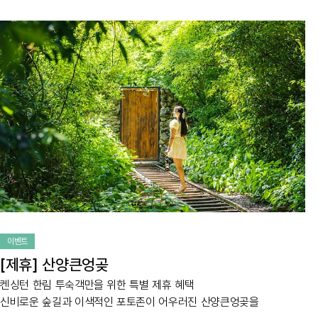
이벤트
[제휴] 산양큰엉곶
켄싱턴 한림 투숙객만을 위한 특별 제휴 혜택
신비로운 숲길과 이색적인 포토존이 어우러진 산양큰엉곶을