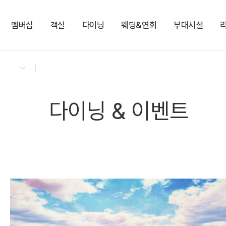
멤버십
객실
다이닝
웨딩&연회
부대시설
켄싱턴 리워즈
켄싱턴 바우처
NEW
다이닝 & 이벤트
켄싱턴 디럭스
로비라운지[카페]
이랜드 뮤지엄
지점소식
로얄스위트 마운틴뷰
로비라운지[비어바]
편의점
다이닝 & 이벤트