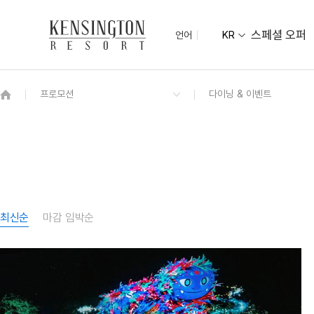
스페셜 오퍼
언어
KR
OVERVIEW
그랜드 켄싱턴 회원권
OVERVIEW
OVERVIEW
OVERVIEW
OVERVIEW
패키지
디럭스
오션뷰 모닝뷔페
아라홀
KENNY SHOP
켄싱턴 로얄스위트 오션뷰
최신순
마감 임박순