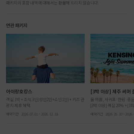
패키지의 포함 내역에 대해서는 환불해 드리지 않습니다.
연관 패키지
아이랑호캉스
[3박 이상] 제주 써머
객실 1박 + 조식 3인(성인2인+소인1인) + 키즈 관
올 여름, 서귀포·한림·중
광지 제휴 혜택
[3박 이상] 객실 20% + [
+ [웰컴기프트] 키즈 더스트백&드로잉북
가지 혜택
예약기간
2026. 07. 01 ~ 2026. 12. 18
예약기간
2026. 05. 30 ~ 2026. 