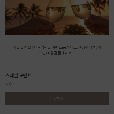
리뉴얼 객실 1박 + 기념일 이벤트(풍선데코/켄싱턴 베어/와
인) + 웰컴 플레이트
스페셜 모먼트
0 ~
￦
예약하기