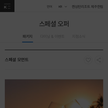
켄싱턴리조트 제주한림
언어
KR
스페셜 오퍼
패키지
다이닝 & 이벤트
지점소식
스페셜 모먼트