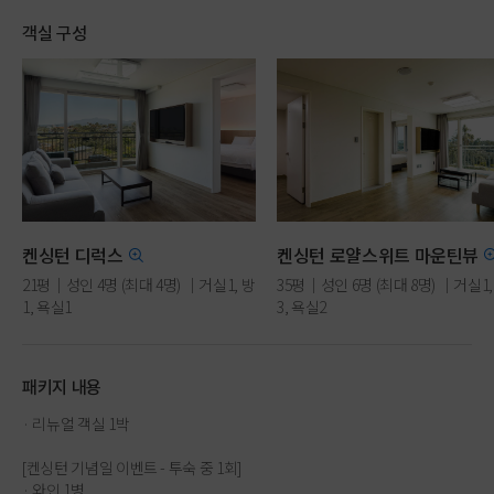
객실 구성
켄싱턴 디럭스
켄싱턴 로얄스위트 마운틴뷰
21평｜성인 4명 (최대 4명) ｜거실1, 방
35평｜성인 6명 (최대 8명) ｜거실1,
1, 욕실1
3, 욕실2
클린룸 ｜킹베드1
클린룸｜킹베드1+더블베드1+온돌
패키지 내용
· 리뉴얼 객실 1박
[켄싱턴 기념일 이벤트 - 투숙 중 1회]
· 와인 1병