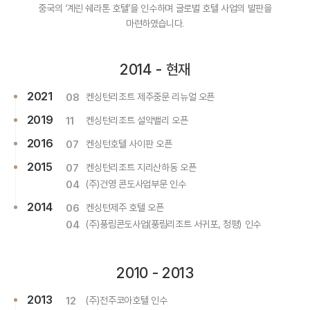
중국의 ‘계린 쉐라톤 호텔’을 인수하며 글로벌 호텔 사업의 발판을
마련하였습니다.
2014 - 현재
2021
08
켄싱턴리조트 제주중문 리뉴얼 오픈
2019
11
켄싱턴리조트 설악밸리 오픈
2016
07
켄싱턴호텔 사이판 오픈
2015
07
켄싱턴리조트 지리산하동 오픈
04
(주)건영 콘도사업부문 인수
2014
06
켄싱턴제주 호텔 오픈
04
(주)풍림콘도사업(풍림리조트 서귀포, 청평) 인수
2010 - 2013
2013
12
(주)전주코아호텔 인수