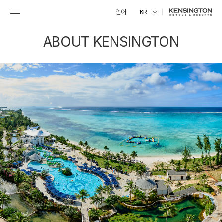
언어
KR
ABOUT KENSINGTON