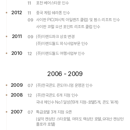
11
포천 베어스타운 인수
2012
11
중국 계림 쉐라톤 인수
09
사이판 PIC(퍼시픽 아일랜즈 클럽) 및 팜스 리조트 인수
사이판 코럴 오션 포인트 리조트 클럽 인수
2011
09
(주)이랜드파크 상호 변경
(주)이랜드월드 외식사업부문 인수
2010
12
(주)이랜드월드 여행사업부 인수
2006 - 2009
2009
07
(주)한국콘도 콘도미니엄 운영권 인수
2008
12
(주)한국콘도 6개 지점 인수
국내 체인수 No.1 달성(19개 지점-호텔5개, 콘도 14개)
2007
07
특급호텔 3개 지점 오픈
(설악 켄싱턴 스타호텔, 여의도 렉싱턴 호텔,오대산 켄싱턴
플로라 호텔)