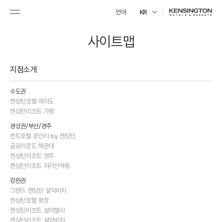
언어
KR
사이트맵
지점소개
수도권
켄싱턴호텔 여의도
켄싱턴리조트 가평
경상권/부산/경주
켄트호텔 광안리 by 켄싱턴
글로리콘도 해운대
켄싱턴리조트 경주
켄싱턴리조트 지리산하동
강원권
그랜드 켄싱턴 설악비치
켄싱턴호텔 평창
켄싱턴리조트 설악밸리
켄싱턴리조트 설악비치