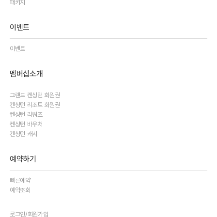
패키지
이벤트
이벤트
멤버십소개
그랜드 켄싱턴 회원권
켄싱턴 리조트 회원권
켄싱턴 리워즈
켄싱턴 바우처
켄싱턴 캐시
예약하기
빠른예약
예약조회
로그인/회원가입