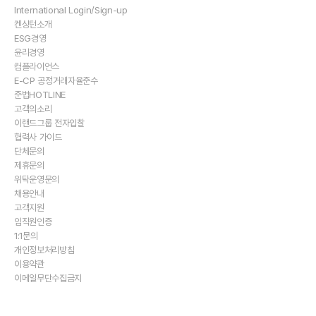
International Login/Sign-up
켄싱턴소개
ESG경영
윤리경영
컴플라이언스
E-CP 공정거래자율준수
준법HOTLINE
고객의소리
이랜드그룹 전자입찰
협력사 가이드
단체문의
제휴문의
위탁운영문의
채용안내
고객지원
임직원인증
1:1문의
개인정보처리방침
이용약관
이메일무단수집금지