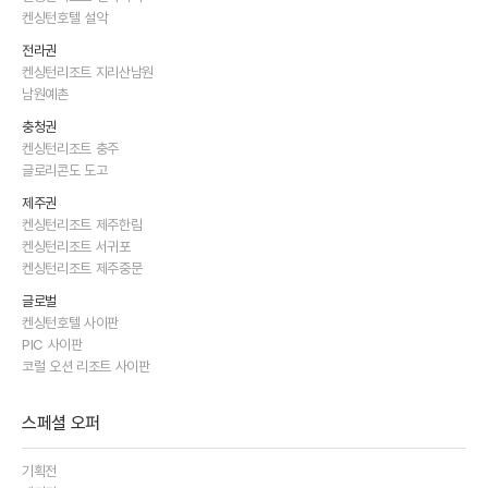
켄싱턴호텔 설악
전라권
켄싱턴리조트 지리산남원
남원예촌
충청권
켄싱턴리조트 충주
글로리콘도 도고
제주권
켄싱턴리조트 제주한림
켄싱턴리조트 서귀포
켄싱턴리조트 제주중문
글로벌
켄싱턴호텔 사이판
PIC 사이판
코럴 오션 리조트 사이판
스페셜 오퍼
기획전