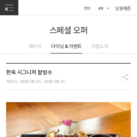
남원예촌
언어
KR
스페셜 오퍼
패키지
다이닝 & 이벤트
지점소식
한옥 시그니처 팥빙수
적용기간
2025. 06. 01 ~ 2025. 08. 31