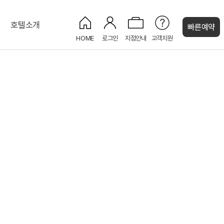
호텔소개
빠른예약
HOME
로그인
지점안내
고객지원
켄싱턴 캐시
디럭스 트윈 시티 (1더블+1싱글)
켄싱턴 애프터눈 티 세트
기업연/파티｜80명
KENNY SHOP
오션
켄싱턴 스위트 오션
루프탑 BBQ