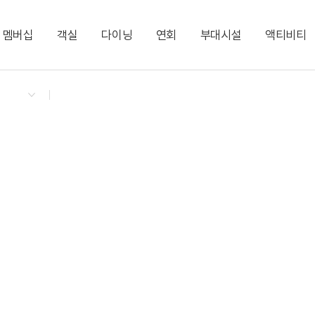
멤버십
객실
다이닝
연회
부대시설
액티비티
켄싱턴 리워즈
켄싱턴 바우처
NEW
다이닝 & 이벤트
시네마 트윈 (2 싱글)
해피아워
코럴홀｜20명
시크릿 룸
지점소식
디럭스 더블 시티
비어 플래터
브릿지홀｜30명
시그니처 뷰 갤러리
디럭스 더블 오션
모닝 뷔페
편의점
이그제큐티브 더블 
서머 시즌 빙수