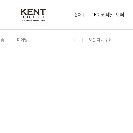
스페셜 오퍼
언어
KR
OVERVIEW
그랜드 켄싱턴 회원권
OVERVIEW
OVERVIEW
OVERVIEW
OVERVIEW
OVERVIEW
패키지
시네마 더블
오션 디너 뷔페
오션홀｜60명
루프탑
광안리 M 드론 라이트쇼
디럭스 트윈 시티 (2 더블)
런치
환전 키오스크