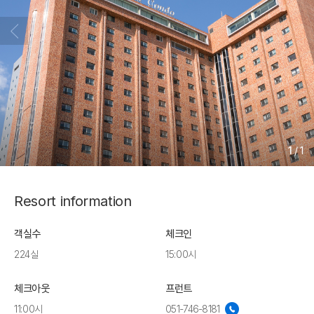
1
/
1
Resort information
객실수
체크인
224실
15:00시
체크아웃
프런트
11:00시
051-746-8181