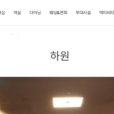
버십
객실
다이닝
웨딩&연회
부대시설
액티비
켄싱턴 리워즈
켄싱턴 바우처
NEW
다이닝 & 이벤트
켄싱턴 프리미어 마운틴뷰
가든 BBQ
노원
오로라 불멍존
남원관광택시
지점소식
디럭스 플러스 리버뷰
스페셜 투고
마원
케니샵
NEW
프리미어 마운틴뷰
하원