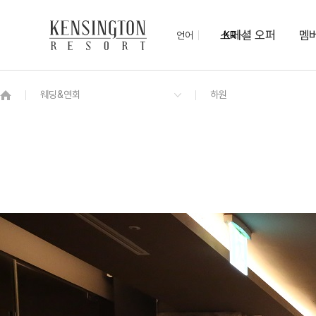
스페셜 오퍼
멤
언어
KR
OVERVIEW
그랜드 켄싱턴 회원권
OVERVIEW
OVERVIEW
OVERVIEW
OVERVIEW
OVERVIEW
패키지
켄싱턴 디럭스 리버뷰
루원 모닝 뷔페
새원
야외 키즈 물놀이장
남원 추천 여행코스
NEW
프리미엄라운지
편의점
디럭스 리버뷰