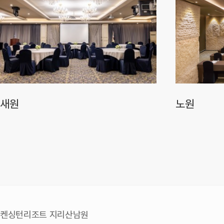
새원
노원
켄싱턴리조트 지리산남원