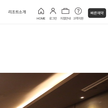
티
리조트소개
빠른예약
HOME
로그인
지점안내
고객지원
켄싱턴 캐시
프리미어 플러스 마운틴뷰
카페 게이트
하원
롤리폴리