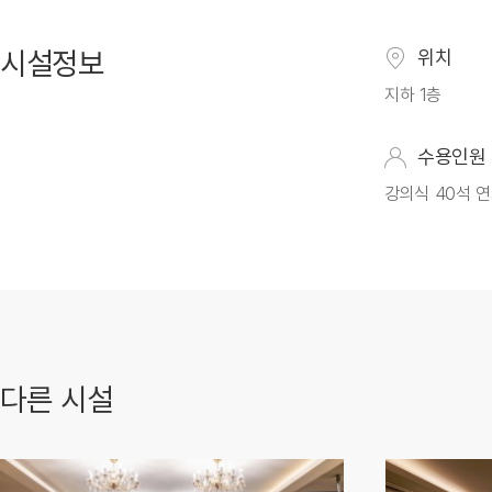
시설정보
위치
지하 1층
수용인원
강의식 40석 연
다른 시설