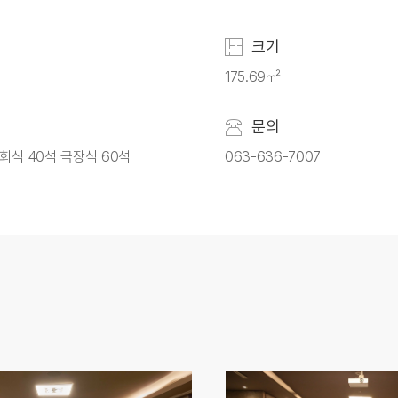
크기
175.69㎡
문의
회식 40석 극장식 60석
063-636-7007