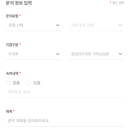
문의 정보 입력
*
필수 입력
*
문의유형
유형 선택
세부 항목 선택
*
지점구분
리조트
켄싱턴리조트 지리산남원
*
숙박내역
없음
있음
*
제목