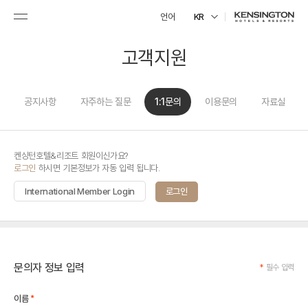
언어
KR
고객지원
공지사항
자주하는 질문
1:1문의
이용문의
자료실
켄싱턴호텔&리조트 회원이신가요?
로그인
하시면 기본정보가 자동 입력 됩니다.
International Member Login
로그인
문의자 정보 입력
*
필수 입력
*
이름