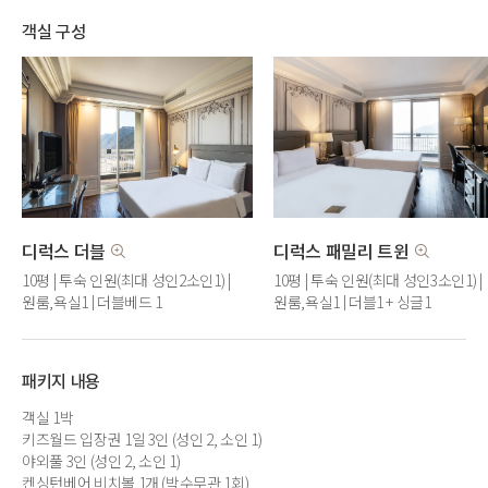
객실 구성
디럭스 더블
디럭스 패밀리 트윈
10평 | 투숙 인원(최대 성인2소인1) |
10평 | 투숙 인원(최대 성인3소인1) |
원룸,욕실1 | 더블베드 1
원룸,욕실1 | 더블1 + 싱글1
패키지 내용
객실 1박
키즈월드 입장권 1일 3인 (성인 2, 소인 1)
야외풀 3인 (성인 2, 소인 1)
켄싱턴베어 비치볼 1개 (박수무관 1회)