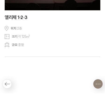
엘리제 1·2·3
위치
2층
크기
각 125㎡
규모
중형