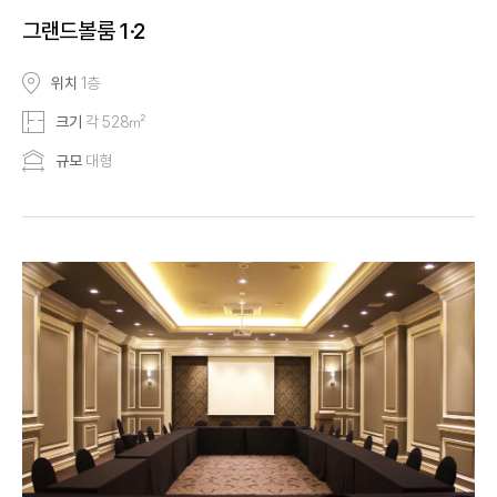
그랜드볼룸 1·2
위치
1층
크기
각 528㎡
규모
대형