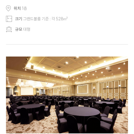
위치
1층
크기
그랜드볼룸 기준 : 각 528㎡
규모
대형