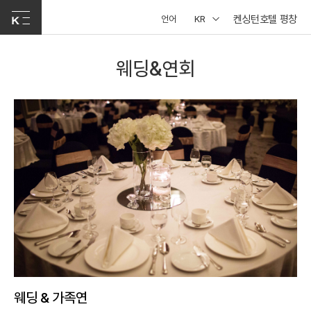
켄싱턴호텔 평창
언어
KR
웨딩&연회
웨딩 & 가족연