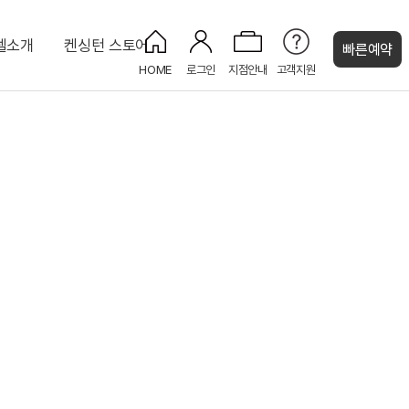
텔소개
켄싱턴 스토어
빠른예약
HOME
로그인
지점안내
고객지원
켄싱턴 캐시
uri
프리미어 더블 가든뷰
키즈카페 KIDS CAFE
KENNY SHOP
디럭스 포인포 키즈룸
피트니스 센터
대 8인)
주니어 스위트
코인 세탁실
인)
NEW