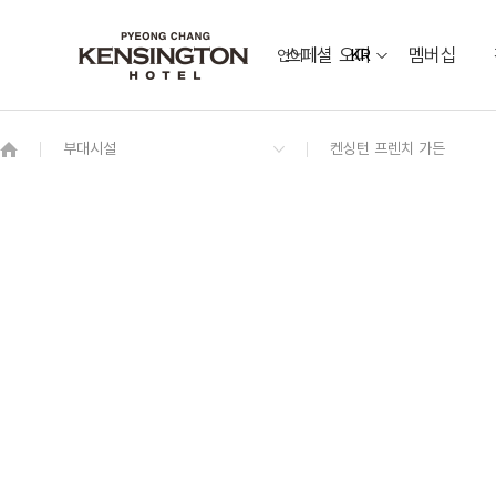
스페셜 오퍼
멤버십
언어
KR
OVERVIEW
그랜드 켄싱턴 회원권
OVERVIEW
OVERVIEW
OVERVIEW
OVERVIEW
OVERVIEW
패키지
디럭스 더블
소금강 Sogeumgang
웨딩 & 가족연
켄싱턴 프렌치 가든
동물먹이 주기 체험
프리미어 패밀리 트윈 가든뷰
[7/1~8/31 운영] 야외 수영장
오픈
커넥팅 패밀리 하이브리드
애니멀 팜
스위트 마이카 키즈룸
레전드 히어로즈 (LEGEND HEROES)
오픈