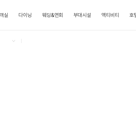
객실
다이닝
웨딩&연회
부대시설
액티비티
호
켄싱턴 리워즈
켄싱턴 바우처
NEW
다이닝 & 이벤트
디럭스 패밀리 트윈
글램핑 빌리지 Glamping
그랜드볼룸 1·2
키즈 월드
프렌치 가든 트레인 투어
지점소식
디럭스 온돌
카페 플로리 Cafe Fle
엘리제 1·2·3
포인포 플레이 라운지
벤츠 전동카
프리미어 온돌 가든뷰
실내풀
디럭스 마이카 키즈룸
사우나
커넥팅 패밀리 트윈(최대 8인)
커넥팅 패밀리 온돌(최
켄싱턴 뮤지엄
비즈니스 센터
로열 스위트
그랜드 스위트(최대 9