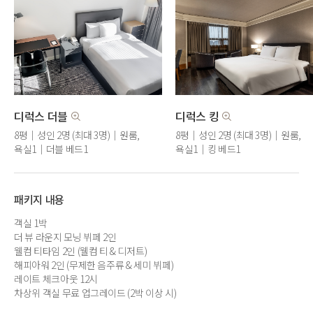
디럭스 더블
디럭스 킹
8평｜성인 2명 (최대 3명)｜원룸,
8평｜성인 2명 (최대 3명)｜원룸,
욕실1｜더블 베드1
욕실1｜킹 베드1
패키지 내용
객실 1박
더 뷰 라운지 모닝 뷔페 2인
웰컴 티타임 2인 (웰컴 티 & 디저트)
해피아워 2인 (무제한 음주류 & 세미 뷔페)
레이트 체크아웃 12시
차상위 객실 무료 업그레이드 (2박 이상 시)