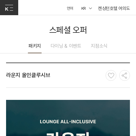
켄싱턴호텔 여의도
언어
KR
스페셜 오퍼
패키지
다이닝 & 이벤트
지점소식
라운지 올인클루시브