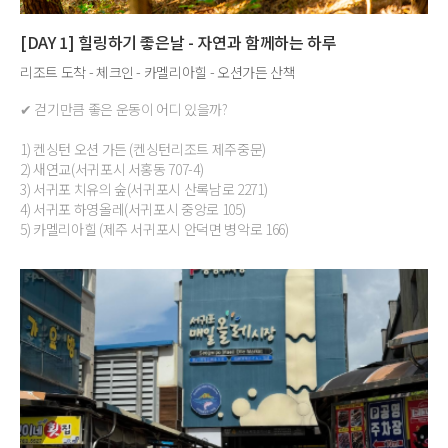
[DAY 1] 힐링하기 좋은날 - 자연과 함께하는 하루
리조트 도착 - 체크인 - 카멜리아힐 - 오션가든 산책
✔ 걷기만큼 좋은 운동이 어디 있을까?
1) 켄싱턴 오션 가든 (켄싱턴리조트 제주중문)
2) 새연교(서귀포시 서홍동 707-4)
3) 서귀포 치유의 숲(서귀포시 산록남로 2271)
4) 서귀포 하영올레(서귀포시 중앙로 105)
5) 카멜리아힐 (제주 서귀포시 안덕면 병악로 166)