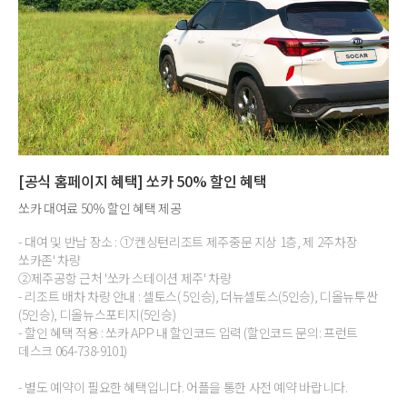
[공식 홈페이지 혜택] 쏘카 50% 할인 혜택
쏘카 대여료 50% 할인 혜택 제공
- 대여 및 반납 장소 : ①'켄싱턴리조트 제주중문 지상 1층, 제 2주차장
쏘카존' 차량
②제주공항 근처 '쏘카 스테이션 제주' 차량
- 리조트 배차 차량 안내 : 셀토스( 5인승), 더뉴셀토스(5인승), 디올뉴투싼
(5인승), 디올뉴스포티지(5인승)
- 할인 혜택 적용 : 쏘카 APP 내 할인코드 입력 (할인코드 문의: 프런트
데스크 064-738-9101)
- 별도 예약이 필요한 혜택입니다. 어플을 통한 사전 예약 바랍니다.