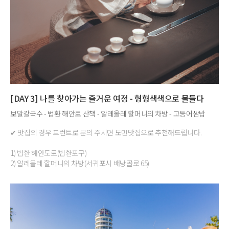
[DAY 3] 나를 찾아가는 즐거운 여정 - 형형색색으로 물들다
보말칼국수 - 법환 해안로 산책 - 알레올레 할머니의 차방 - 고등어쌈밥
✔ 맛집의 경우 프런트로 문의 주시면 도민맛집으로 추천해드립니다.
1) 법환 해안도로(법환포구)
2) 알레올레 할머니의 차방(서귀포시 배낭골로 65)