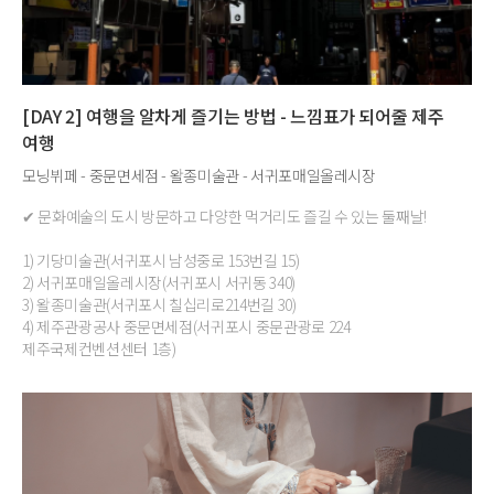
[DAY 2] 여행을 알차게 즐기는 방법 - 느낌표가 되어줄 제주
여행
모닝뷔페 - 중문면세점 - 왈종미술관 - 서귀포매일올레시장
✔ 문화예술의 도시 방문하고 다양한 먹거리도 즐길 수 있는 둘째날!
1) 기당미술관(서귀포시 남성중로 153번길 15)
2) 서귀포매일올레시장(서귀포시 서귀동 340)
3) 왈종미술관(서귀포시 칠십리로214번길 30)
4) 제주관광공사 중문면세점(서귀포시 중문관광로 224
제주국제컨벤션센터 1층)