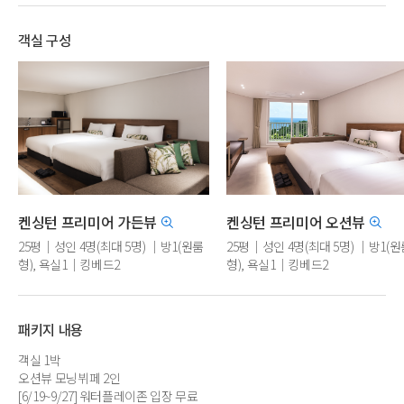
객실 구성
켄싱턴 프리미어 가든뷰
켄싱턴 프리미어 오션뷰
25평｜성인 4명(최대 5명) ｜방1(원룸
25평｜성인 4명(최대 5명) ｜방1(원
형), 욕실1｜킹베드2
형), 욕실1｜킹베드2
패키지 내용
객실 1박
오션뷰 모닝뷔페 2인
[6/19~9/27] 워터플레이존 입장 무료