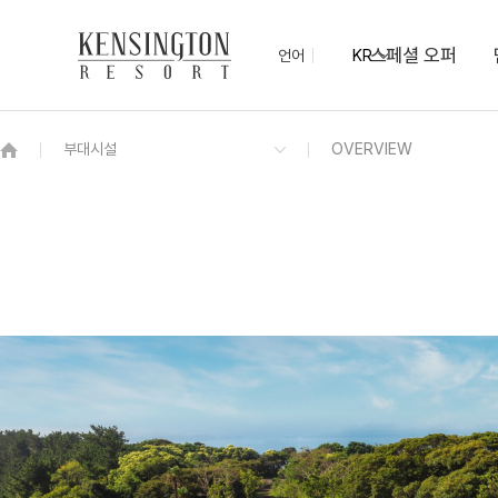
스페셜 오퍼
언어
KR
OVERVIEW
그랜드 켄싱턴 회원권
OVERVIEW
OVERVIEW
OVERVIEW
OVERVIEW
OVERVIEW
패키지
켄싱턴 프리미어 가든뷰
켄싱턴 오하스 베이커리 카페
멤버스 라운지
[6/19~9/27 운영] 워터 플레이존
서핑 프로모션
오픈
유아용품 대여
KENNY-SHOP
우산 대여 서비스
편의점