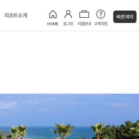
리조트소개
빠른예약
HOME
로그인
지점안내
고객지원
켄싱턴 캐시
뱀부로드 산책로
감성 피크닉 세트
보드게임 대여
전기차 충전소