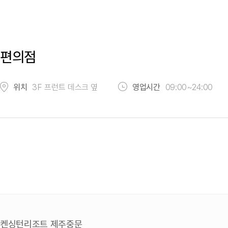
편의점
위치
3F 프런트 데스크 옆
영업시간
09:00~24:00
켄싱턴리조트 제주중문