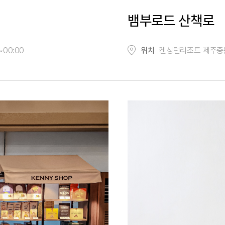
뱀부로드 산책로
~00:00
위치
켄싱턴리조트 제주중