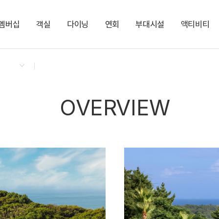
멤버십
객실
다이닝
연회
부대시설
액티비티
켄싱턴 리워즈
켄싱턴 바우처
NEW
다이닝 & 이벤트
켄싱턴 프리미어 오션뷰
멤버스 라운지
켄싱턴 오션 가든
느린 우체통
지점소식
노블리안 오션뷰
팜트리로드 산책로
폴라로이드 카메라
키즈 액티비티 대여
파티 하트빔 대여
셀프 세탁실
쏘카존
OVERVIEW