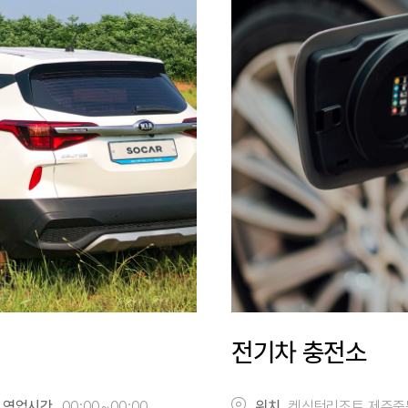
전기차 충전소
영업시간
00:00~00:00
위치
켄싱턴리조트 제주중문