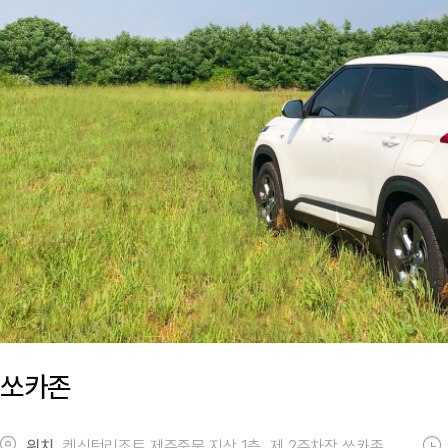
쏘카존
위치
켄싱턴리조트 제주중문 지상 1층, 제 2주차장 쏘카존