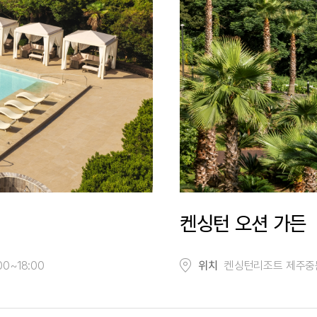
켄싱턴 오션 가든
00~18:00
위치
켄싱턴리조트 제주중