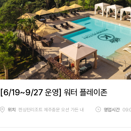
[6/19~9/27 운영] 워터 플레이존
위치
켄싱턴리조트 제주중문 오션 가든 내
영업시간
09: