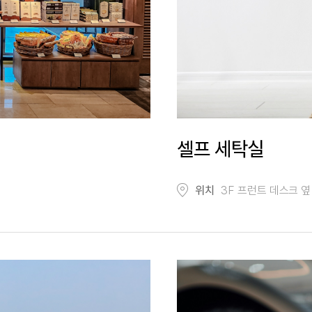
셀프 세탁실
위치
3F 프런트 데스크 옆