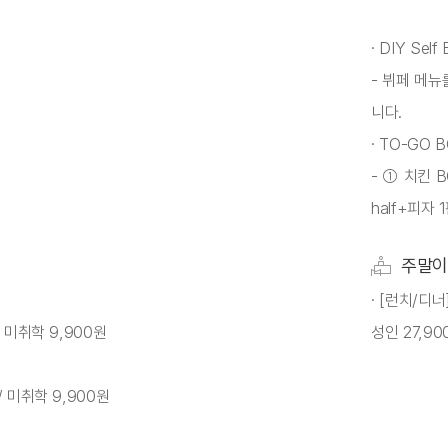
· DIY Sel
- 뷔페 메뉴
니다.
· TO-GO
- ① 치킨 
half+피자 1
주말이
· [런치/디너
/ 미취학 9,900원
성인 27,90
 / 미취학 9,900원