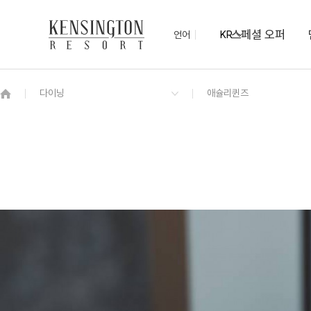
스페셜 오퍼
언어
KR
OVERVIEW
그랜드 켄싱턴 회원권
OVERVIEW
OVERVIEW
OVERVIEW
OVERVIEW
OVERVIEW
패키지
[리뉴얼] 켄싱턴 프리미어 키즈
제주 모닝뷔페
오름홀
사계절 팜트리 정원
서귀포 가이드 맵
NEW
모스 가든
편의점