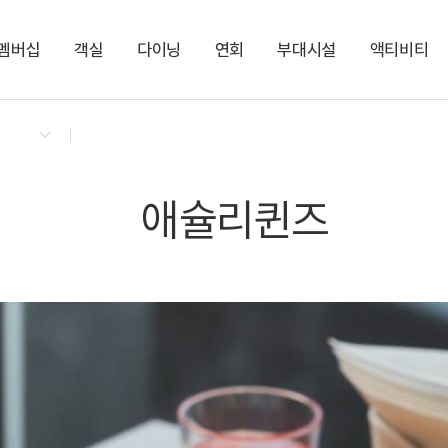
멤버십
객실
다이닝
연회
부대시설
액티비티
켄싱턴 리워즈
켄싱턴 바우처
NEW
다이닝 & 이벤트
[리뉴얼] 켄싱턴 프리미어
애슐리퀸즈
모루홀
야외 수영장
켄싱턴 정원 드로잉
지점소식
프리미어
돌미롱 흑돼지 그릴
KENNY-MALL
제주 테라리움 만들기
시즌운영
NEW
아트로 갤러리
마사지 숍
애슐리퀸즈
사우나
시즌종료