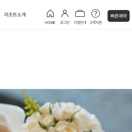
리조트소개
빠른예약
HOME
로그인
지점안내
고객지원
켄싱턴 캐시
프리미어 플러스
카페 더 모닝
LEGEND HEROES
올레 7코스
NEW
셀프 런드리룸