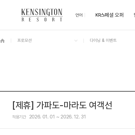
스페셜 오퍼
언어
KR
OVERVIEW
그랜드 켄싱턴 회원권
OVERVIEW
OVERVIEW
OVERVIEW
OVERVIEW
OVERVIEW
패키지
[리뉴얼] 켄싱턴 프리미어 키즈
제주 모닝뷔페
오름홀
사계절 팜트리 정원
서귀포 가이드 맵
NEW
모스 가든
편의점
[제휴] 가파도-마라도 여객선
2026. 01. 01 ~ 2026. 12. 31
적용기간