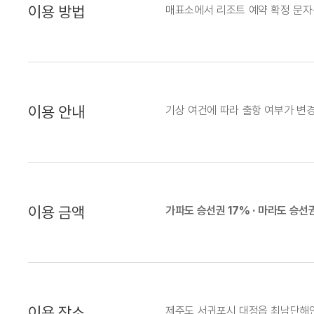
이용 방법
매표소에서 리조트 예약 확정 문자
이용 안내
기상 여건에 따라 출항 여부가 변
이용 금액
가파도 승선권 17% · 마라도 승선
이용 장소
제주도 서귀포시 대정읍 최남단해안로