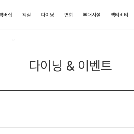
멤버십
객실
다이닝
연회
부대시설
액티비티
켄싱턴 리워즈
켄싱턴 바우처
NEW
다이닝 & 이벤트
[리뉴얼] 켄싱턴 프리미어
애슐리퀸즈
모루홀
야외 수영장
켄싱턴 정원 드로잉
지점소식
프리미어
돌미롱 흑돼지 그릴
KENNY-MALL
제주 테라리움 만들기
시즌운영
NEW
아트로 갤러리
마사지 숍
다이닝 & 이벤트
사우나
시즌종료