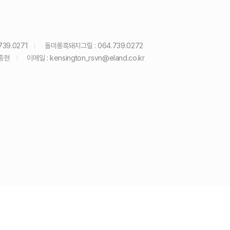
39.0271
돌미롱흑돼지그릴 : 064.739.0272
종현
이메일 :
kensington_rsvn@eland.co.kr