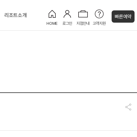
리조트소개
빠른예약
HOME
로그인
지점안내
고객지원
켄싱턴 캐시
프리미어 플러스
카페 더 모닝
LEGEND HEROES
올레 7코스
NEW
셀프 런드리룸