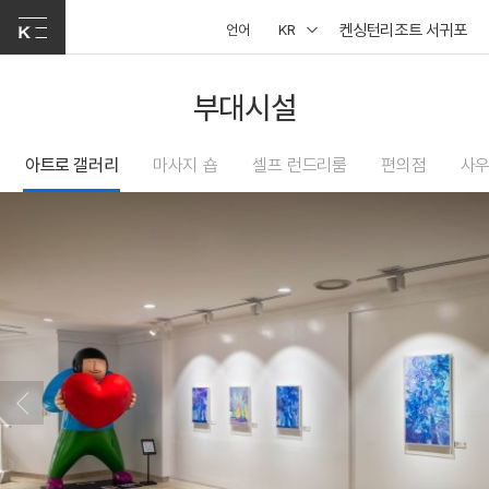
켄싱턴리조트 서귀포
언어
KR
부대시설
아트로 갤러리
마사지 숍
셀프 런드리룸
편의점
사