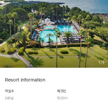
1
/
5
Resort information
객실수
체크인
246실
15:00시