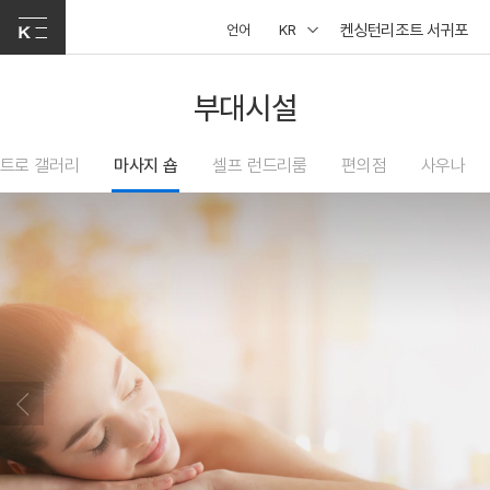
켄싱턴리조트 서귀포
언어
KR
부대시설
트로 갤러리
마사지 숍
셀프 런드리룸
편의점
사우나