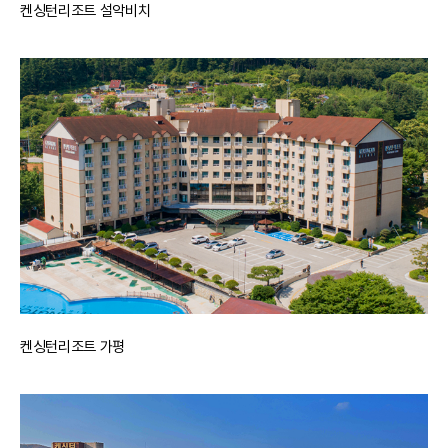
켄싱턴리조트 설악비치
켄싱턴리조트 가평