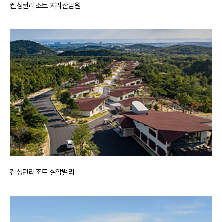
켄싱턴리조트 지리산남원
켄싱턴리조트 설악밸리