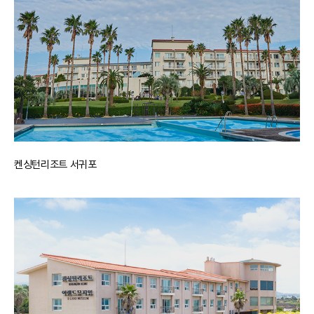
켄싱턴리조트 서귀포