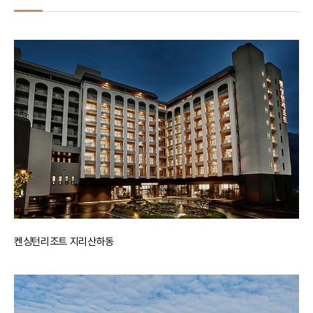
켄싱턴리조트 지리산하동