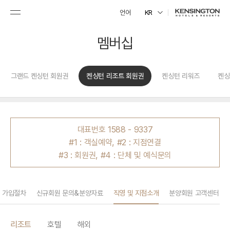
언어
KR
멤버십
그랜드 켄싱턴 회원권
켄싱턴 리조트 회원권
켄싱턴 리워즈
켄싱
대표번호
1588 - 9337
#1 :
객실예약
, #2 :
지점연결
#3 :
회원권
, #4 :
단체 및 예식문의
 가입절차
신규회원 문의&분양자료
직영 및 지점소개
분양회원 고객센터
리조트
호텔
해외