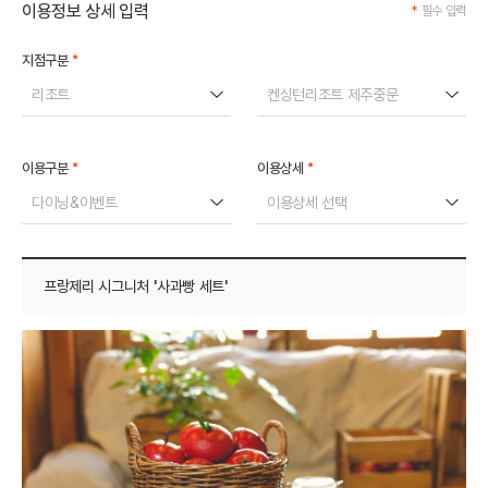
이용정보 상세 입력
*
필수 입력
*
지점구분
리조트
켄싱턴리조트 제주중문
*
*
이용구분
이용상세
다이닝&이벤트
이용상세 선택
프랑제리 시그니처 '사과빵 세트'