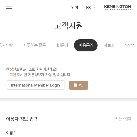
언어
KR
고객지원
공지사항
자주하는 질문
1:1문의
이용문의
자료실
당첨자
켄싱턴호텔&리조트 회원이신가요?
로그인
하시면 기본정보가 자동 입력 됩니다.
International Member Login
로그인
이용자 정보 입력
*
필수 입력
*
이름