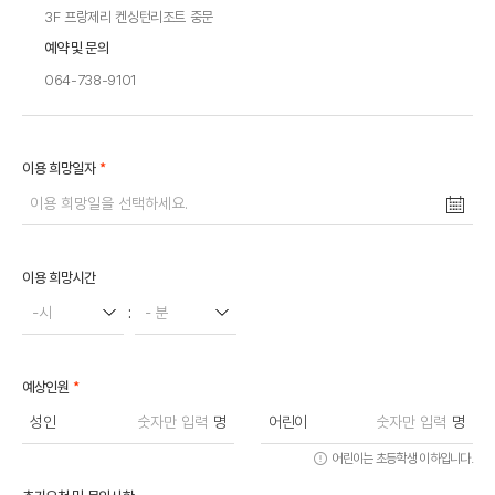
3F 프랑제리 켄싱턴리조트 중문
예약 및 문의
064-738-9101
*
이용 희망일자
이용 희망시간
-시
:
- 분
*
예상인원
성인
명
어린이
명
어린이는 초등학생 이하입니다.