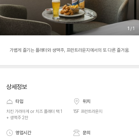
1
/
1
가볍게 즐기는 플래터와 생맥주, 프런트라운지에서의 또 다른 즐거움.
상세정보
타입
위치
치킨 가라아게 or 치즈 플래터 택 1
15F 프런트라운지
+ 생맥주 2잔
영업시간
문의