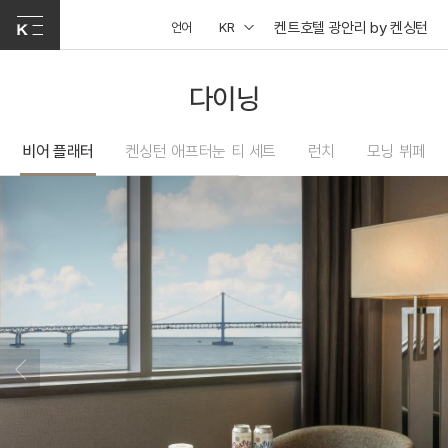
켄트호텔 광안리 by 켄싱턴
언어
KR
다이닝
비어 플래터
켄싱턴 애프터눈 티 세트
런치
모닝 뷔페