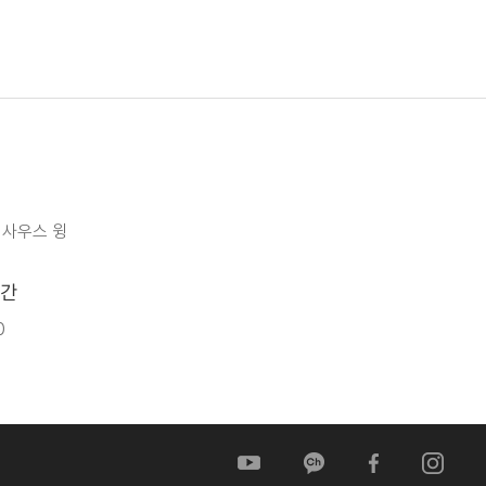
 사우스 윙
간
0