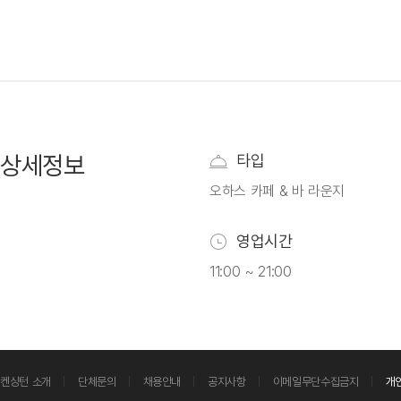
상세정보
타입
오하스 카페 & 바 라운지
영업시간
11:00 ~ 21:00
켄싱턴 소개
단체문의
채용안내
공지사항
이메일무단수집금지
개