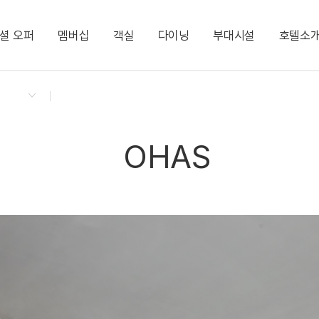
셜 오퍼
멤버십
객실
다이닝
부대시설
호텔소
켄싱턴 리워즈
켄싱턴 바우처
NEW
다이닝 & 이벤트
프리미어 디럭스
이스트문
KIDS POOL
지점소식
프리미어 디럭스 커
OHAS
WATER SLIDE
프레스티지 스위트
KENNY PLAY DECK
PLAY LOUNGE
OHAS
LUXURY GALLERY