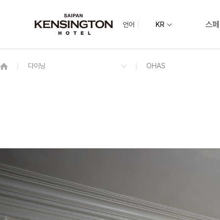
스페
언어
KR
OVERVIEW
그랜드 켄싱턴 회원권
OVERVIEW
OVERVIEW
OVERVIEW
패키지
로열 디럭스
LORIA
MAIN POOL
이그제큐티브 프리미어
OCEAN GRILL
KIDS CAMP
Beach & Water Activities