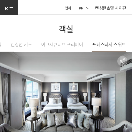
켄싱턴호텔 사이판
언어
KR
객실
팅
켄싱턴 키즈
이그제큐티브 프리미어
프레스티지 스위트