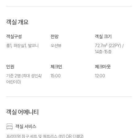
객실 개요
객실구성
전망
객실 크기
룸1, 화장실1, 발코니
오션뷰
72.7m² (22PY) /
14층-15층
인원
체크인
체크아웃
기준 2명
(최대 성인4/
15:00
12:00
어린이0)
객실 어메니티
객실 서비스
프리미엄 침구 세트 및 매트리스 (킹1 OR 더블2)