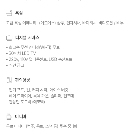
욕실
고급 욕실 어메니티 : (에르메스) 샴푸, 컨디셔너, 바디워시, 바디로션 / 비누
디지털 서비스
- 초고속 무선 인터넷(Wi-Fi) 무료
- 50인치 LED TV
- 220v, 110v 멀티콘센트, USB 충전포트
- 개인 금고
편의용품
- 전기 포트, 컵, 커피 & 티, 아이스 버킷
- 헤어 드라이어, 목욕 가운, 슬리퍼, 건조대
- 켄싱턴 토트백 (에코백)
미니바
무료 미니바 (맥주, 음료, 스낵 등) 투숙 중 1회