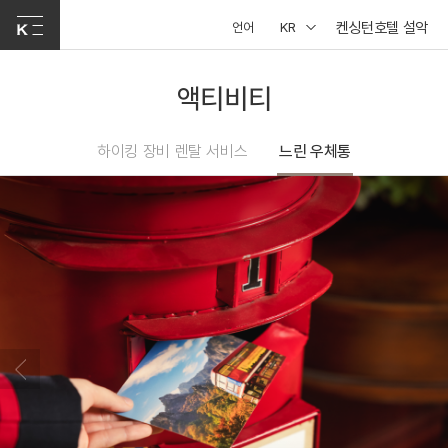
켄싱턴호텔 설악
언어
KR
액티비티
하이킹 장비 렌탈 서비스
느린 우체통