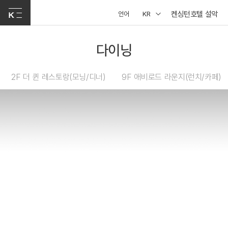
켄싱턴호텔 설악
언어
KR
다이닝
2F 더 퀸 레스토랑(모닝/디너)
9F 애비로드 라운지(런치/카페)