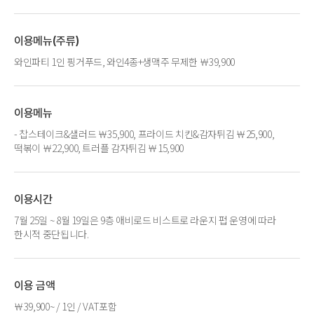
이용메뉴(주류)
와인파티 1인 핑거푸드, 와인4종+생맥주 무제한 ￦39,900
이용메뉴
- 찹스테이크&샐러드 ￦35,900, 프라이드 치킨&감자튀김 ￦25,900,
떡볶이 ￦22,900, 트러플 감자튀김 ￦15,900
이용시간
7월 25일 ~ 8월 19일은 9층 애비로드 비스트로 라운지 펍 운영에 따라
한시적 중단됩니다.
이용 금액
￦39,900~ / 1인 / VAT포함