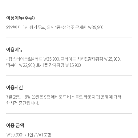
이용메뉴(주류)
와인파티 1인 핑거푸드, 와인4종+생맥주 무제한 ￦39,900
이용메뉴
- 찹스테이크&샐러드 ￦35,900, 프라이드 치킨&감자튀김 ￦25,900,
떡볶이 ￦22,900, 트러플 감자튀김 ￦15,900
이용시간
7월 25일 ~ 8월 19일은 9층 애비로드 비스트로 라운지 펍 운영에 따라
한시적 중단됩니다.
이용 금액
￦39,900~ / 1인 / VAT포함