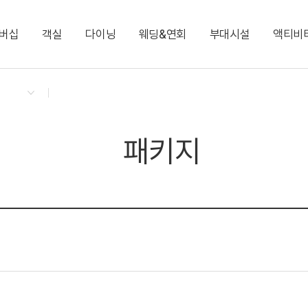
버십
객실
다이닝
웨딩&연회
부대시설
액티비
켄싱턴 리워즈
켄싱턴 바우처
NEW
다이닝 & 이벤트
스탠다드 킹(설악산 비전망)
9F 애비로드 라운지(런치/카페)
윈저홀(웨딩)
스타 뮤지엄
느린 우체통
지점소식
디럭스(저층 설악산 
2F 테라스 BBQ(디너
윈저홀
KENNY SHOP
이그제큐티브 패밀리(리뉴얼)
필링스 1F.
코리안 스위트
런드리 라운지
NEW
패키지
엘리자베스 스위트
로라 애슐리 스위트