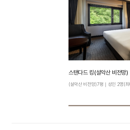
스탠다드 킹(설악산 비전망)
(설악산 비전망)7평｜성인 2명(최