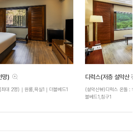
전망)
디럭스(저층 설악산 전
(최대 2명)｜원룸,욕실1｜더블베드1
(설악산뷰)디럭스 온돌 : 
블베드1,침구1
(설악산뷰)디럭스 패밀리 온돌
1｜더블베드1,침구1