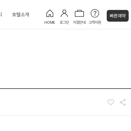
티
호텔소개
빠른예약
HOME
로그인
지점안내
고객지원
켄싱턴 캐시
전망)
/시즌)
프리미어(고층 설악산 전망)
프린세스홀
비즈니스센터
웨스턴 스위트
프레지덴셜 스위트
로열