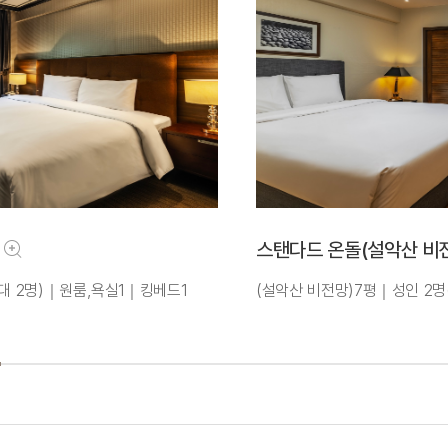
스탠다드 온돌(설악산 비
대 2명)｜원룸,욕실1｜킹베드1
(설악산 비전망)7평｜성인 2명