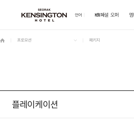
스페셜 오퍼
멤
언어
KR
OVERVIEW
그랜드 켄싱턴 회원권
OVERVIEW
OVERVIEW
OVERVIEW
OVERVIEW
OVERVIEW
패키지
스탠다드 온돌(설악산 비전망)
2F 더 퀸 레스토랑(모닝/디너)
가든 웨딩
더블데커
하이킹 장비 렌탈 서비스
NEW
이그제큐티브(리뉴얼)
북카페
가얏고
NEW
다이애나 스위트
플레이케이션