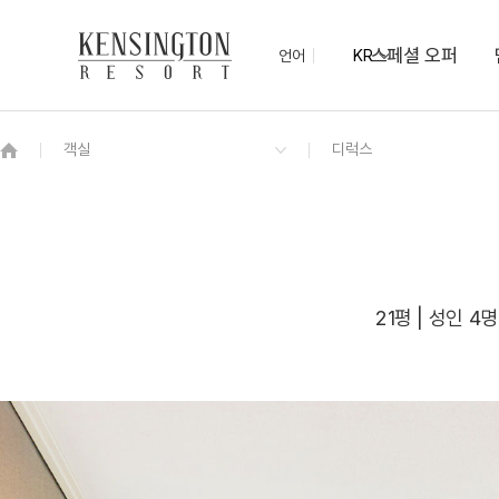
스페셜 오퍼
언어
KR
OVERVIEW
그랜드 켄싱턴 회원권
OVERVIEW
OVERVIEW
OVERVIEW
OVERVIEW
OVERVIEW
패키지
켄싱턴 디럭스
하동의 맛 조식 뷔페
컨벤션(Convention)
KENNY SHOP
하동차 티클래스
NEW
기념품샵 산과 물
프리미어
21평 | 성인 4