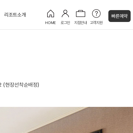
리조트소개
빠른예약
HOME
로그인
지점안내
고객지원
켄싱턴 캐시
디럭스
켄싱턴 BBQ
세작(Sejak)
CU 편의점
로얄스위트
침구2 (현장선착순배정)