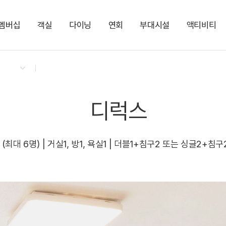
멤버십
객실
다이닝
연회
부대시설
액티비티
켄싱턴 리워즈
켄싱턴 바우처
NEW
다이닝 & 이벤트
켄싱턴 디럭스 스파
켄싱턴 TOGO 야식박스
그랜드(Grand)
다반 카페라운지
지점소식
스튜디오
누마루 한식단품
대작(Dejak)
LEESCENT(리센트)
NEW
디럭스 스파
디럭스 사우나
SPA
NEW
디럭스
명 (최대 6명) | 거실1, 방1, 욕실1 | 더블1+침구2 또는 싱글2+