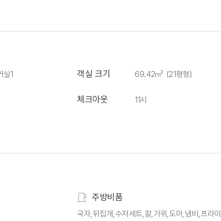
객실 크기
거실1
69.42㎡ (21평형)
체크아웃
11시
주방비품
국자,뒤집개,수저세트,칼,가위,도마,냄비,프라이