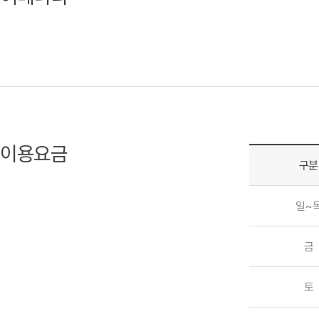
이용요금
구분
일~
금
토