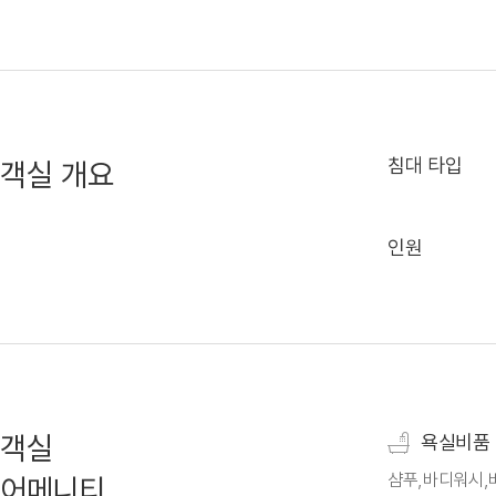
침대 타입
객실 개요
인원
객실
욕실비품
샴푸,바디워시,
어메니티