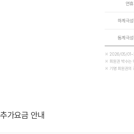
연휴
하계극성
동계극성
※ 2026/05/01
※ 회원권 박수는 
※ 기명 회원권의 
추가요금 안내