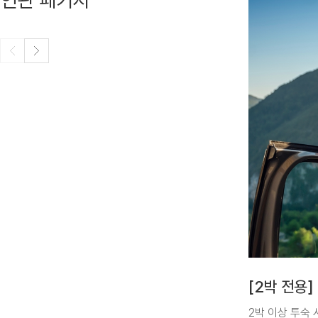
연관 패키지
[2박 전용]
2박 이상 투숙 