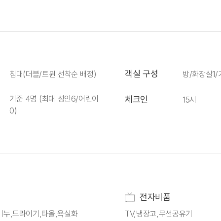
객실 구성
침대(더블/트윈 선착순 배정)
방/화장실1/
기준 4명 (최대 성인6/어린이
체크인
15시
0)
전자비품
비누,드라이기,타올,욕실화
TV,냉장고,무선공유기