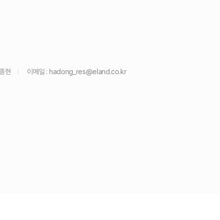
윤종현
이메일 :
hadong_res@eland.co.kr