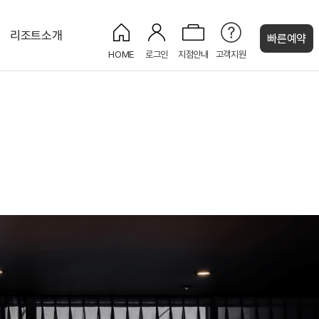
리조트소개
빠른예약
HOME
로그인
지점안내
고객지원
켄싱턴 캐시
디럭스
켄싱턴 BBQ
세작(Sejak)
CU 편의점
로얄스위트