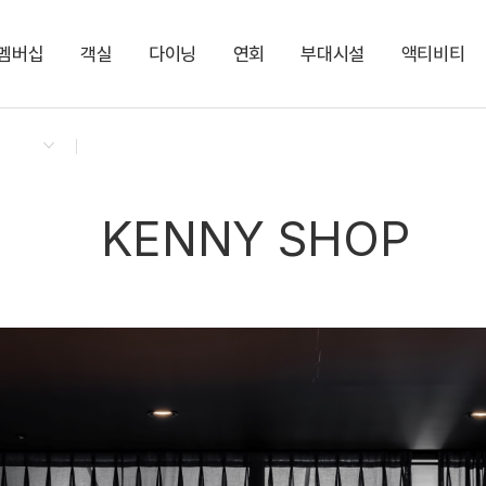
멤버십
객실
다이닝
연회
부대시설
액티비티
켄싱턴 리워즈
켄싱턴 바우처
NEW
다이닝 & 이벤트
켄싱턴 디럭스 스파
켄싱턴 TOGO 야식박스
그랜드(Grand)
다반 카페라운지
지점소식
스튜디오
누마루 한식단품
대작(Dejak)
LEESCENT(리센트)
NEW
디럭스 스파
디럭스 사우나
SPA
NEW
KENNY SHOP