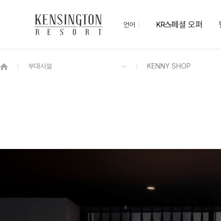
스페셜 오퍼
언어
KR
OVERVIEW
그랜드 켄싱턴 회원권
OVERVIEW
OVERVIEW
OVERVIEW
OVERVIEW
OVERVIEW
패키지
켄싱턴 디럭스
하동의 맛 조식 뷔페
컨벤션(Convention)
KENNY SHOP
하동차 티클래스
NEW
기념품샵 산과 물
프리미어