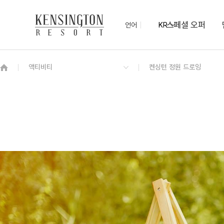
스페셜 오퍼
언어
KR
OVERVIEW
그랜드 켄싱턴 회원권
OVERVIEW
OVERVIEW
OVERVIEW
OVERVIEW
OVERVIEW
패키지
[리뉴얼] 켄싱턴 프리미어 키즈
제주 모닝뷔페
오름홀
사계절 팜트리 정원
서귀포 가이드 맵
NEW
모스 가든
편의점