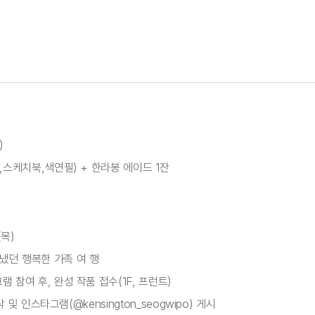
)
젤,스케치북,색연필) + 한라봉 에이드 1잔
(목)
냈던 행복한 가족 여 행
램 참여 후, 완성 작품 접수(1F, 프런트)
연락 및 인스타그램(@kensington_seogwipo) 게시