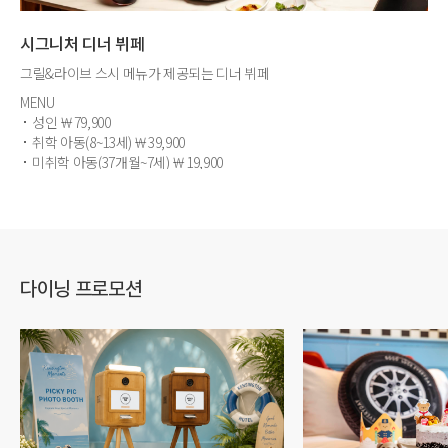
시그니처 디너 뷔페
모
그릴&라이브 스시 메뉴가 제공되는 디너 뷔페
엄
MENU
ME
성인 ￦79,900
성
취학 아동(8~13세) ￦39,900
취
미취학 아동(37개월~7세) ￦19,900
다이닝 프로모션