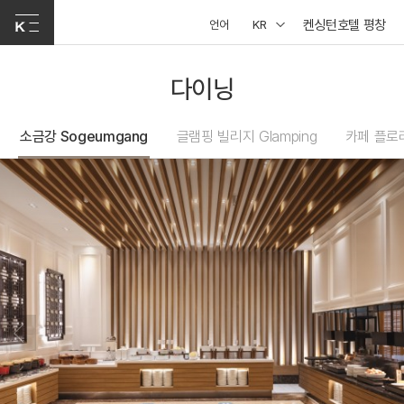
켄싱턴호텔 평창
언어
KR
다이닝
소금강 Sogeumgang
글램핑 빌리지 Glamping
카페 플로리 