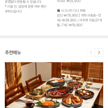
막국수 ￦25,900
운영일이 변동될 수 있습니다.
* 이용 전, 업장에 운영 여부 확인
■ 시그니처 디너 뷔페
부탁드립니다.
성인 ￦79,900 | 취학 아동(8~13
세) ￦39,900｜미취학 아동(37개
월~7세) ￦19,900
추천메뉴
1
/
7