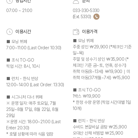
영업시간
문의
07:00 ~ 21:00
033-330-5330
(Ext. 5330)
이용시간
이용가격
■ 모닝 뷔페
■ 모닝 뷔페
주중 성인 ￦29,900 (*체크인 기준
7:00~11:00 (Last Order 10:30)
일~목)
주말 및 성수기 성인 ￦35,900 (*
■ 조식 TO-GO
체크인 기준 금~토, 연휴, 성수기)
픽업 시간: 8시, 10시
취학 아동(8~13세) ￦19,900｜미
취학 아동(37개월~7세) ￦15,900
■ 런치 - 한식 반상
12:00~14:00 (Last Order: 13:30)
■ 조식 TO-GO
1박스 ￦19,900
■ 시그니처 디너 뷔페
* 한정 수량 운영 (픽업 시간대별 1일
※ 운영 일자: 매주 토요일, 7월
10개)
25일~8월 17일, 8월 22일, 8월
29일
■ 런치 - 한식 반상
※운영 시간: 18:00~21:00 (Last
수비드 본갈비살 곰탕 ￦25,900
Enter 20:30)
오대산 산채 비빔밥 ￦25,900
* 호텔 상황에 따라 식음 업장